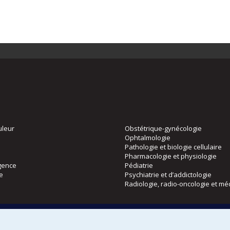
uleur
Obstétrique-gynécologie
Ophtalmologie
Pathologie et biologie cellulaire
Pharmacologie et physiologie
gence
Pédiatrie
ie
Psychiatrie et d’addictologie
Radiologie, radio-oncologie et mé
Directions