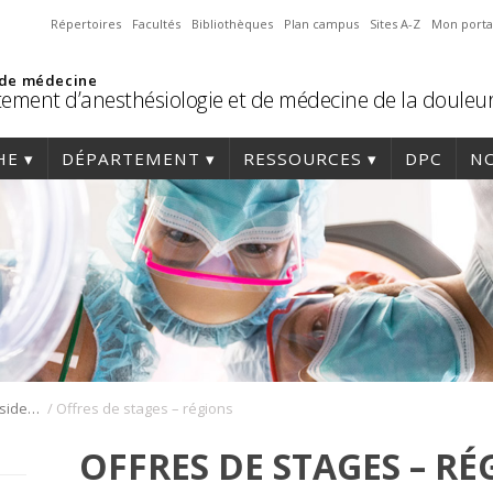
Répertoires
Facultés
Bibliothèques
Plan campus
Sites A-Z
Mon porta
 de médecine
ement d’anesthésiologie et de médecine de la douleu
HE
DÉPARTEMENT
RESSOURCES
DPC
NO
/
Stages cliniques en résidence
Offres de stages – régions
OFFRES DE STAGES – R