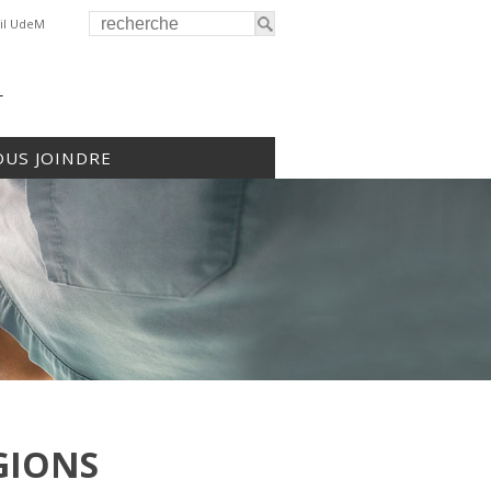
il UdeM
r
US JOINDRE
ÉGIONS