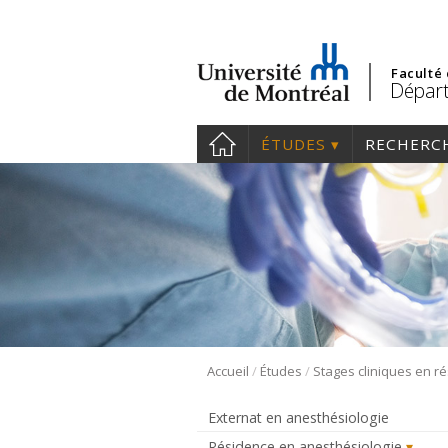
Faculté
Départ
ÉTUDES
RECHERC
/
/
Accueil
Études
Externat en anesthésiologie
Résidence en anesthésiologie