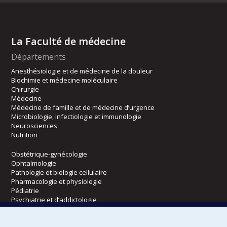
La Faculté de médecine
Départements
Anesthésiologie et de médecine de la douleur
Biochimie et médecine moléculaire
Chirurgie
Médecine
Médecine de famille et de médecine d’urgence
Microbiologie, infectiologie et immunologie
Neurosciences
Nutrition
Obstétrique-gynécologie
Ophtalmologie
Pathologie et biologie cellulaire
Pharmacologie et physiologie
Pédiatrie
Psychiatrie et d’addictologie
Radiologie, radio-oncologie et médecine nucléaire