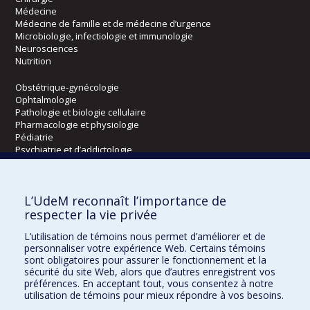
Médecine
Médecine de famille et de médecine d’urgence
Microbiologie, infectiologie et immunologie
Neurosciences
Nutrition
Obstétrique-gynécologie
Ophtalmologie
Pathologie et biologie cellulaire
Pharmacologie et physiologie
Pédiatrie
Psychiatrie et d’addictologie
Radiologie, radio-oncologie et médecine nucléaire
L’UdeM reconnaît l’importance de
Écoles
respecter la vie privée
Kinésiologie et des sciences de l’activité physique
L’utilisation de témoins nous permet d’améliorer et de
Orthophonie et audiologie
personnaliser votre expérience Web. Certains témoins
Réadaptation
sont obligatoires pour assurer le fonctionnement et la
sécurité du site Web, alors que d’autres enregistrent vos
préférences. En acceptant tout, vous consentez à notre
Directions
utilisation de témoins pour mieux répondre à vos besoins.
DPC