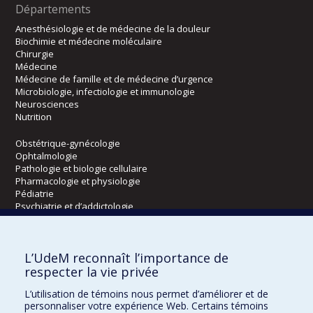
Départements
Anesthésiologie et de médecine de la douleur
Biochimie et médecine moléculaire
Chirurgie
Médecine
Médecine de famille et de médecine d’urgence
Microbiologie, infectiologie et immunologie
Neurosciences
Nutrition
Obstétrique-gynécologie
Ophtalmologie
Pathologie et biologie cellulaire
Pharmacologie et physiologie
Pédiatrie
Psychiatrie et d’addictologie
Radiologie, radio-oncologie et médecine nucléaire
L’UdeM reconnaît l’importance de
Écoles
respecter la vie privée
Kinésiologie et des sciences de l’activité physique
L’utilisation de témoins nous permet d’améliorer et de
Orthophonie et audiologie
personnaliser votre expérience Web. Certains témoins
Réadaptation