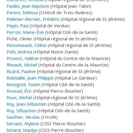
Paolini, Jean-Baptiste
(Hôpital Jean-Talon)
Parent, Mélissa
(CHAUR de Trois-Rivières)
Pelletier-Bernier, Frédéric
(Hôpital régional de St-Jérôme)
Pepin, Paul
(Hôpital de Verdun)
Perron, Marie-Ève
(Hôpital Cité-de-la-Santé)
Piché, Olivier (Hôpital régional de St-Jérôme)
Pinsonneault, Céline
(Hôpital régional de St-Jérôme)
Pohl, Andrea
(Hôpital Notre-Dame)
Provost, Valérie
(Hôpital du Centre-de-la-Mauricie)
Rheault, Michel
(Hôpital du Centre-de-la-Mauricie)
Ricard, Pauline
(Hôpital régional de St-Jérôme)
Robitaille, Jean-Philippe
(Hôpital Le Gardeur)
Rossignol, Yoann
(Hôpital Cité-de-la-Santé)
Roussel, Éric
(Hôpital Pierre-Boucher)
Roux, Michel
(Hôpital régional de St-Jérôme)
Roy, Jean-Sébastien
(Hôpital Cité-de-la-Santé)
Roy, Sébastien
(Hôpital Cité-de-la-Santé)
Sauthier, Nicolas
(CHUM)
Servant, Mylène
(CSSS Pierre-Boucher)
Simard, Marilyn
(CSSS Pierre-Boucher)