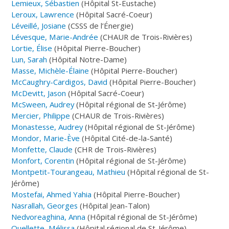
Lemieux, Sébastien
(Hôpital St-Eustache)
Leroux, Lawrence
(Hôpital Sacré-Coeur)
Léveillé, Josiane
(CSSS de l’Énergie)
Lévesque, Marie-Andrée
(CHAUR de Trois-Rivières)
Lortie, Élise
(Hôpital Pierre-Boucher)
Lun, Sarah
(Hôpital Notre-Dame)
Masse, Michèle-Élaine
(Hôpital Pierre-Boucher)
McCaughry-Cardigos, David
(Hôpital Pierre-Boucher)
McDevitt, Jason
(Hôpital Sacré-Coeur)
McSween, Audrey
(Hôpital régional de St-Jérôme)
Mercier, Philippe
(CHAUR de Trois-Rivières)
Monastesse, Audrey
(Hôpital régional de St-Jérôme)
Mondor, Marie-Ève
(Hôpital Cité-de-la-Santé)
Monfette, Claude
(CHR de Trois-Rivières)
Monfort, Corentin
(Hôpital régional de St-Jérôme)
Montpetit-Tourangeau, Mathieu
(Hôpital régional de St-
Jérôme)
Mostefai, Ahmed Yahia
(Hôpital Pierre-Boucher)
Nasrallah, Georges
(Hôpital Jean-Talon)
Nedvoreaghina, Anna
(Hôpital régional de St-Jérôme)
Ouellette, Mélissa
(Hôpital régional de St-Jérôme)