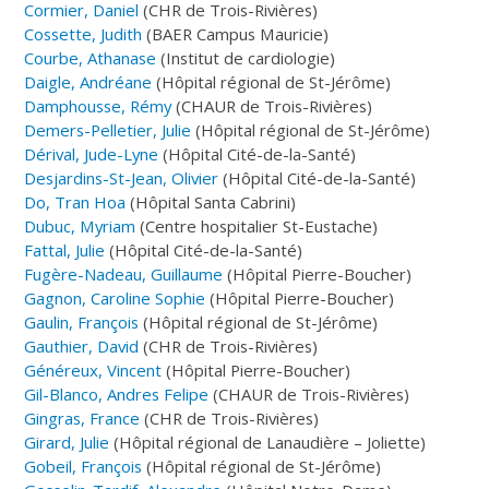
Cormier, Daniel
(CHR de Trois-Rivières)
Cossette, Judith
(BAER Campus Mauricie)
Courbe, Athanase
(Institut de cardiologie)
Daigle, Andréane
(Hôpital régional de St-Jérôme)
Damphousse, Rémy
(CHAUR de Trois-Rivières)
Demers-Pelletier, Julie
(Hôpital régional de St-Jérôme)
Dérival, Jude-Lyne
(Hôpital Cité-de-la-Santé)
Desjardins-St-Jean, Olivier
(Hôpital Cité-de-la-Santé)
Do, Tran Hoa
(Hôpital Santa Cabrini)
Dubuc, Myriam
(Centre hospitalier St-Eustache)
Fattal, Julie
(Hôpital Cité-de-la-Santé)
Fugère-Nadeau, Guillaume
(Hôpital Pierre-Boucher)
Gagnon, Caroline Sophie
(Hôpital Pierre-Boucher)
Gaulin, François
(Hôpital régional de St-Jérôme)
Gauthier, David
(CHR de Trois-Rivières)
Généreux, Vincent
(Hôpital Pierre-Boucher)
Gil-Blanco, Andres Felipe
(CHAUR de Trois-Rivières)
Gingras, France
(CHR de Trois-Rivières)
Girard, Julie
(Hôpital régional de Lanaudière – Joliette)
Gobeil, François
(Hôpital régional de St-Jérôme)