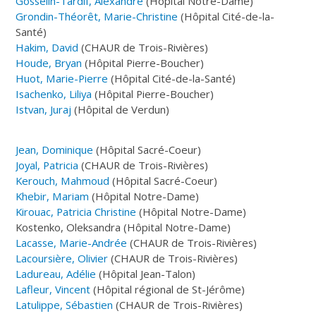
Gosselin-Tardif, Alexandre
(Hôpital Notre-Dame)
Grondin-Théorêt, Marie-Christine
(Hôpital Cité-de-la-
Santé)
Hakim, David
(CHAUR de Trois-Rivières)
Houde, Bryan
(Hôpital Pierre-Boucher)
Huot, Marie-Pierre
(Hôpital Cité-de-la-Santé)
Isachenko, Liliya
(Hôpital Pierre-Boucher)
Istvan, Juraj
(Hôpital de Verdun)
Jean, Dominique
(Hôpital Sacré-Coeur)
Joyal, Patricia
(CHAUR de Trois-Rivières)
Kerouch, Mahmoud
(Hôpital Sacré-Coeur)
Khebir, Mariam
(Hôpital Notre-Dame)
Kirouac, Patricia Christine
(Hôpital Notre-Dame)
Kostenko, Oleksandra (Hôpital Notre-Dame)
Lacasse, Marie-Andrée
(CHAUR de Trois-Rivières)
Lacoursière, Olivier
(CHAUR de Trois-Rivières)
Ladureau, Adélie
(Hôpital Jean-Talon)
Lafleur, Vincent
(Hôpital régional de St-Jérôme)
Latulippe, Sébastien
(CHAUR de Trois-Rivières)