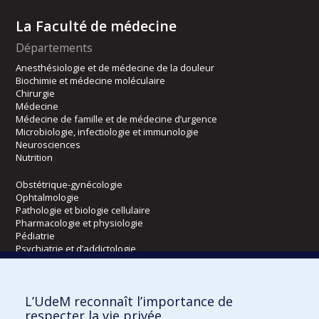
La Faculté de médecine
Départements
Anesthésiologie et de médecine de la douleur
Biochimie et médecine moléculaire
Chirurgie
Médecine
Médecine de famille et de médecine d’urgence
Microbiologie, infectiologie et immunologie
Neurosciences
Nutrition
Obstétrique-gynécologie
Ophtalmologie
Pathologie et biologie cellulaire
Pharmacologie et physiologie
Pédiatrie
Psychiatrie et d’addictologie
Radiologie, radio-oncologie et médecine nucléaire
L’UdeM reconnaît l’importance de
Écoles
respecter la vie privée