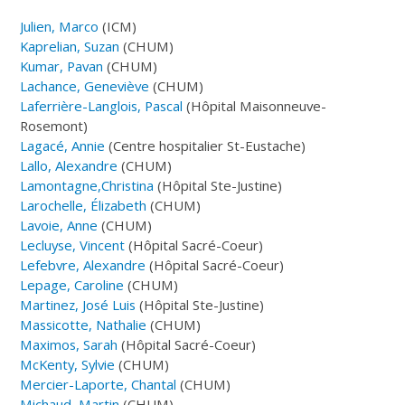
Julien, Marco
(ICM)
Kaprelian, Suzan
(CHUM)
Kumar, Pavan
(CHUM)
Lachance, Geneviève
(CHUM)
Laferrière-Langlois, Pascal
(Hôpital Maisonneuve-
Rosemont)
Lagacé, Annie
(Centre hospitalier St-Eustache)
Lallo, Alexandre
(CHUM)
Lamontagne,Christina
(Hôpital Ste-Justine)
Larochelle, Élizabeth
(CHUM)
Lavoie, Anne
(CHUM)
Lecluyse, Vincent
(Hôpital Sacré-Coeur)
Lefebvre, Alexandre
(Hôpital Sacré-Coeur)
Lepage, Caroline
(CHUM)
Martinez, José Luis
(Hôpital Ste-Justine)
Massicotte, Nathalie
(CHUM)
Maximos, Sarah
(Hôpital Sacré-Coeur)
McKenty, Sylvie
(CHUM)
Mercier-Laporte, Chantal
(CHUM)
Michaud, Martin
(CHUM)