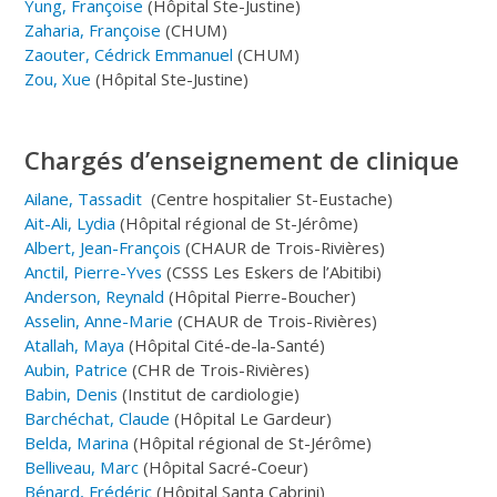
Yung, Françoise
(Hôpital Ste-Justine)
Zaharia, Françoise
(CHUM)
Zaouter, Cédrick Emmanuel
(CHUM)
Zou, Xue
(Hôpital Ste-Justine)
Chargés d’enseignement de clinique
Ailane, Tassadit
(Centre hospitalier St-Eustache)
Ait-Ali, Lydia
(Hôpital régional de St-Jérôme)
Albert, Jean-François
(CHAUR de Trois-Rivières)
Anctil, Pierre-Yves
(CSSS Les Eskers de l’Abitibi)
Anderson, Reynald
(Hôpital Pierre-Boucher)
Asselin, Anne-Marie
(CHAUR de Trois-Rivières)
Atallah, Maya
(Hôpital Cité-de-la-Santé)
Aubin, Patrice
(CHR de Trois-Rivières)
Babin, Denis
(Institut de cardiologie)
Barchéchat, Claude
(Hôpital Le Gardeur)
Belda, Marina
(Hôpital régional de St-Jérôme)
Belliveau, Marc
(Hôpital Sacré-Coeur)
Bénard, Frédéric
(Hôpital Santa Cabrini)