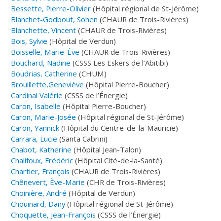
Bessette, Pierre-Olivier
(Hôpital régional de St-Jérôme)
Blanchet-Godbout, Sohen
(CHAUR de Trois-Rivières)
Blanchette, Vincent
(CHAUR de Trois-Rivières)
Bois, Sylvie
(Hôpital de Verdun)
Boisselle, Marie-Ève
(CHAUR de Trois-Rivières)
Bouchard, Nadine
(CSSS Les Eskers de l’Abitibi)
Boudrias, Catherine
(CHUM)
Brouillette,Geneviève
(Hôpital Pierre-Boucher)
Cardinal Valérie
(CSSS de l’Énergie)
Caron, Isabelle
(Hôpital Pierre-Boucher)
Caron, Marie-Josée
(Hôpital régional de St-Jérôme)
Caron, Yannick
(Hôpital du Centre-de-la-Mauricie)
Carrara, Lucie
(Santa Cabrini)
Chabot, Katherine
(Hôpital Jean-Talon)
Chalifoux, Frédéric
(Hôpital Cité-de-la-Santé)
Chartier, François
(CHAUR de Trois-Rivières)
Chênevert, Ève-Marie
(CHR de Trois-Rivières)
Choinière, André
(Hôpital de Verdun)
Chouinard, Dany
(Hôpital régional de St-Jérôme)
Choquette, Jean-François
(CSSS de l’Énergie)