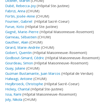
Dickner, Martin
(CHUM)
Dubé, Rebecca-Joy
(Hôpital Ste-Justine)
Fabrizi, Anna
(CHUM)
Fortin, Josée-Anne
(CHUM)
Fournier, Gabriel
(Hôpital Sacré-Coeur)
Furue, Koto
(Hôpital Ste-Justine)
Gagné, Marie-Pierre
(Hôpital Maisonneuve-Rosemont)
Garneau, Sébastien
(CHUM)
Gauthier, Alain
(CHUM)
Girard, Marie-Andrée
(CHUM)
Gobert, Quentin
(Hôpital Maisonneuve-Rosemont)
Godbout-Simard, Cédric
(Hôpital Maisonneuve-Rosemont)
Gourdeau, Simon
(Hôpital Maisonneuve-Rosemont)
Guay, Juliane
(CHUM)
Guzman Bustamante, Juan Marcos
(Hôpital de Verdun)
Halwagi, Antoine
(CHUM)
Heylbroeck, Christophe
(Hôpital Sacré-Coeur)
Hickey, Chantal
(Hôpital Ste-Justine)
Issa, Rami
(Hôpital Maisonneuve-Rosemont)
Joly, Nikola
(CHUM)