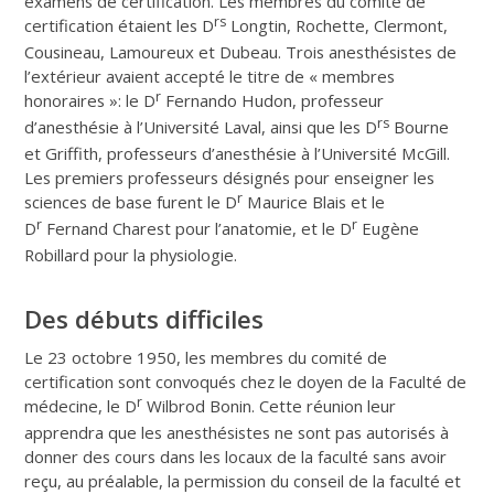
examens de certification. Les membres du comité de
rs
certification étaient les D
Longtin, Rochette, Clermont,
Cousineau, Lamoureux et Dubeau. Trois anesthésistes de
l’extérieur avaient accepté le titre de « membres
r
honoraires »: le D
Fernando Hudon, professeur
rs
d’anesthésie à l’Université Laval, ainsi que les D
Bourne
et Griffith, professeurs d’anesthésie à l’Université McGill.
Les premiers professeurs désignés pour enseigner les
r
sciences de base furent le D
Maurice Blais et le
r
r
D
Fernand Charest pour l’anatomie, et le D
Eugène
Robillard pour la physiologie.
Des débuts difficiles
Le 23 octobre 1950, les membres du comité de
certification sont convoqués chez le doyen de la Faculté de
r
médecine, le D
Wilbrod Bonin. Cette réunion leur
apprendra que les anesthésistes ne sont pas autorisés à
donner des cours dans les locaux de la faculté sans avoir
reçu, au préalable, la permission du conseil de la faculté et