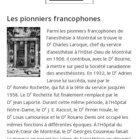
Les pionniers francophones
Parmi les pionniers francophones de
l’anesthésie à Montréal se trouve le
r
D
Charles Laroque, chef du service
d’anesthésie à l’Hôtel-Dieu de Montréal
r
en 1906. Il contribua, avec le D
Bourne,
à mettre sur pied la Société canadienne
r
des anesthésistes. En 1932, le D
Adrien
Larose lui succéda, suivi par le
r
D
Roméo Rochette, qui fut à la tête du service jusqu’en
r
1958. Le D
Rochette fut finalement remplacé par le
r
D
Jean Laporte. Durant cette même période, à l’Hôpital
r
r
Notre-Dame, le D
J. E. Racicot, le D
Firmin Houle, le
r
r
D
Louis Lamoureux et le D
Rosario Denis ont occupé les
mêmes fonctions à différentes époques. À l’Hôpital du
r
Sacré-Cœur de Montréal, le D
Georges Cousineau faisait
sa marque en posant les jalons de l’anesthésie en chirurgie