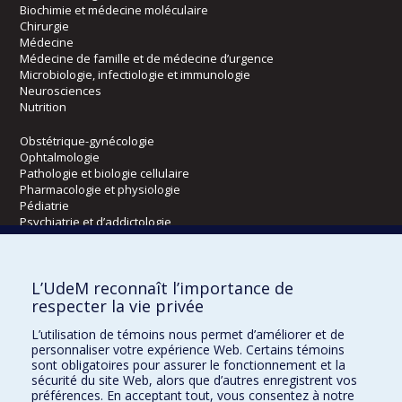
Biochimie et médecine moléculaire
Chirurgie
Médecine
Médecine de famille et de médecine d’urgence
Microbiologie, infectiologie et immunologie
Neurosciences
Nutrition
Obstétrique-gynécologie
Ophtalmologie
Pathologie et biologie cellulaire
Pharmacologie et physiologie
Pédiatrie
Psychiatrie et d’addictologie
Radiologie, radio-oncologie et médecine nucléaire
L’UdeM reconnaît l’importance de
Écoles
respecter la vie privée
Kinésiologie et des sciences de l’activité physique
L’utilisation de témoins nous permet d’améliorer et de
Orthophonie et audiologie
personnaliser votre expérience Web. Certains témoins
Réadaptation
sont obligatoires pour assurer le fonctionnement et la
sécurité du site Web, alors que d’autres enregistrent vos
préférences. En acceptant tout, vous consentez à notre
Directions