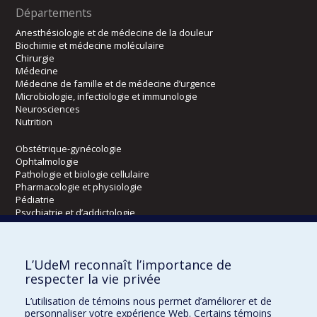
Départements
Anesthésiologie et de médecine de la douleur
Biochimie et médecine moléculaire
Chirurgie
Médecine
Médecine de famille et de médecine d’urgence
Microbiologie, infectiologie et immunologie
Neurosciences
Nutrition
Obstétrique-gynécologie
Ophtalmologie
Pathologie et biologie cellulaire
Pharmacologie et physiologie
Pédiatrie
Psychiatrie et d’addictologie
Radiologie, radio-oncologie et médecine nucléaire
L’UdeM reconnaît l’importance de
Écoles
respecter la vie privée
Kinésiologie et des sciences de l’activité physique
L’utilisation de témoins nous permet d’améliorer et de
Orthophonie et audiologie
personnaliser votre expérience Web. Certains témoins