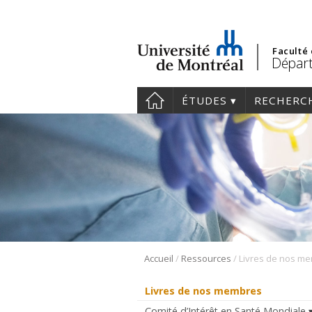
Faculté
Départ
ÉTUDES
RECHERC
/
/
Accueil
Ressources
Livres de nos m
Livres de nos membres
Comité d’Intérêt en Santé Mondiale