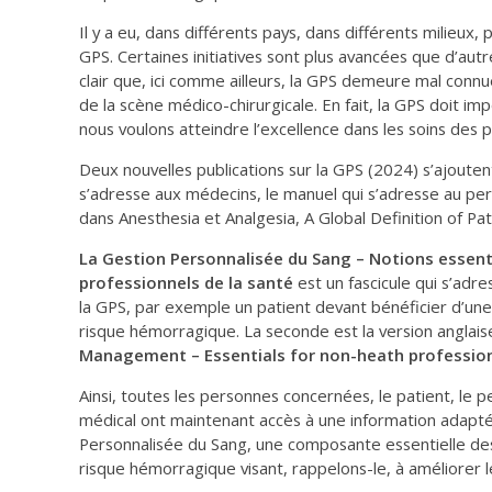
Il y a eu, dans différents pays, dans différents milieux,
GPS. Certaines initiatives sont plus avancées que d’autr
clair que, ici comme ailleurs, la GPS demeure mal conn
de la scène médico-chirurgicale. En fait, la GPS doit im
nous voulons atteindre l’excellence dans les soins des p
Deux nouvelles publications sur la GPS (2024) s’ajoutent
s’adresse aux médecins, le manuel qui s’adresse au pers
dans Anesthesia et Analgesia, A Global Definition of 
La Gestion Personnalisée du Sang – Notions essentie
professionnels de la santé
est un fascicule qui s’adr
la GPS, par exemple un patient devant bénéficier d’une 
risque hémorragique. La seconde est la version anglai
Management – Essentials for non-heath profession
Ainsi, toutes les personnes concernées, le patient, le 
médical ont maintenant accès à une information adaptée
Personnalisée du Sang, une composante essentielle des 
risque hémorragique visant, rappelons-le, à améliorer l