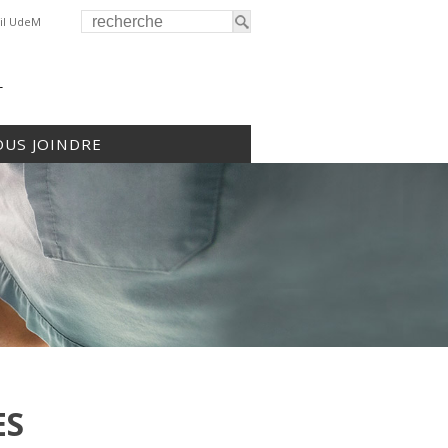
il UdeM
r
US JOINDRE
ES