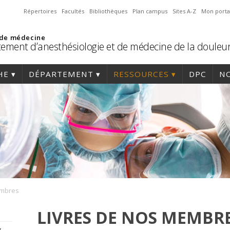
Répertoires
Facultés
Bibliothèques
Plan campus
Sites A-Z
Mon porta
 de médecine
ement d’anesthésiologie et de médecine de la douleu
HE
DÉPARTEMENT
RESSOURCES
DPC
NO
embres
LIVRES DE NOS MEMBR