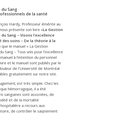
e du Sang
rofessionnels de la santé
nçois Hardy, Professeur émérite au
ous présente son livre «
La Gestion
 du Sang – Visons l’excellence
é des soins – De la théorie à la
si que le manuel « La Gestion
du Sang – Tous unis pour l’excellence
 manuel à l’intention du personnel
livre et le manuel sont publiés par le
ouleur de l’Université de Montréal
ibles gratuitement sur notre site.
nagement
, est très simple. Chez les
sque hémorragique, il a été
ns sanguines sont associées, de
ité et de la mortalité
 hospitalière a recours aux
atoire, de contrôler le saignement