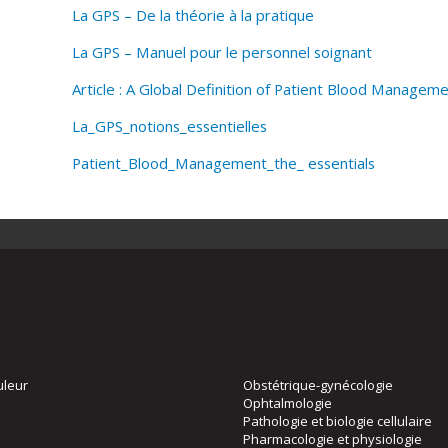
La GPS – De la théorie à la pratique
La GPS – Manuel pour le personnel soignant
Article : A Global Definition of Patient Blood Managem
La_GPS_notions_essentielles
Patient_Blood_Management_the_ essentials
uleur
Obstétrique-gynécologie
Ophtalmologie
Pathologie et biologie cellulaire
Pharmacologie et physiologie