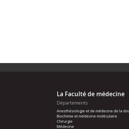
La Faculté de médecine
Départements
Anesthésiologie et de médecine de la do
Biochimie et médecine moléculaire
Chirurgie
Médecine