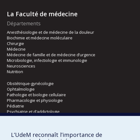
La Faculté de médecine
Départements
Anesthésiologie et de médecine de la douleur
Biochimie et médecine moléculaire
Chirurgie
Médecine
Médecine de famille et de médecine d’urgence
Microbiologie, infectiologie et immunologie
Neurosciences
Nutrition
Obstétrique-gynécologie
Ophtalmologie
Pathologie et biologie cellulaire
Pharmacologie et physiologie
Pédiatrie
Psychiatrie et d’addictologie
Radiologie, radio-oncologie et médecine nucléaire
L’UdeM reconnaît l’importance de
Écoles