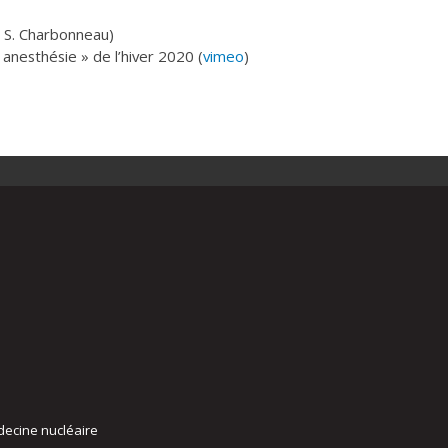
, S. Charbonneau)
anesthésie » de l’hiver 2020 (
vimeo
)
decine nucléaire