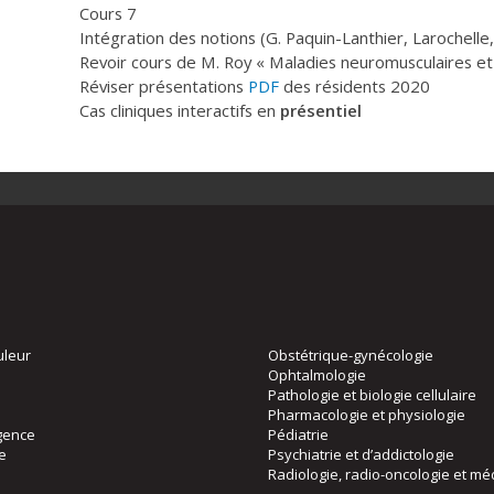
Cours 7
Intégration des notions (G. Paquin-Lanthier, Larochelle
Revoir cours de M. Roy « Maladies neuromusculaires et 
Réviser présentations
PDF
des résidents 2020
Cas cliniques interactifs en
présentiel
uleur
Obstétrique-gynécologie
Ophtalmologie
Pathologie et biologie cellulaire
Pharmacologie et physiologie
gence
Pédiatrie
ie
Psychiatrie et d’addictologie
Radiologie, radio-oncologie et mé