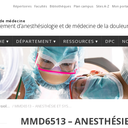
Répertoires
Facultés
Bibliothèques
Plan campus
Sites A-Z
Mon porta
 de médecine
ement d’anesthésiologie et de médecine de la douleu
HE
DÉPARTEMENT
RESSOURCES
DPC
NO
/
Résidence en anesthésiologie
MMD6513 – ANESTHÉSIE ET SYSTÈME NERVEUX – HIVER 2023
MMD6513 – ANESTHÉSIE