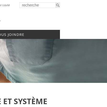
il UdeM
r
US JOINDRE
 ET SYSTÈME