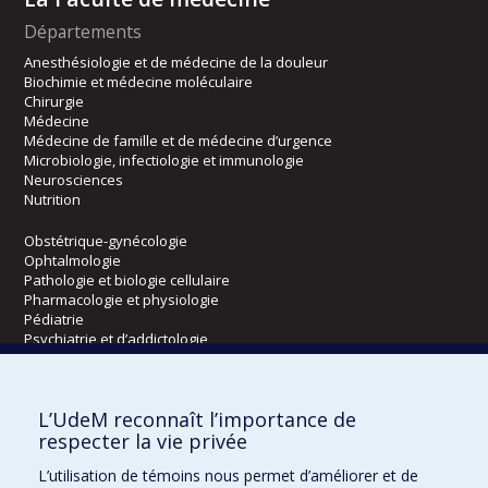
Départements
Anesthésiologie et de médecine de la douleur
Biochimie et médecine moléculaire
Chirurgie
Médecine
Médecine de famille et de médecine d’urgence
Microbiologie, infectiologie et immunologie
Neurosciences
Nutrition
Obstétrique-gynécologie
Ophtalmologie
Pathologie et biologie cellulaire
Pharmacologie et physiologie
Pédiatrie
Psychiatrie et d’addictologie
Radiologie, radio-oncologie et médecine nucléaire
L’UdeM reconnaît l’importance de
Écoles
respecter la vie privée
Kinésiologie et des sciences de l’activité physique
L’utilisation de témoins nous permet d’améliorer et de
Orthophonie et audiologie