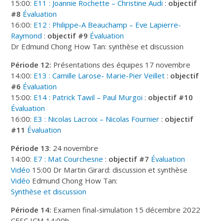
15:00:
E11 : Joannie Rochette – Christine Audi
:
objectif
#8
Évaluation
16:00:
E12 : Philippe-A Beauchamp – Eve Lapierre-
Raymond
:
objectif #9
Évaluation
Dr Edmund Chong How Tan: synthèse et discussion
Période 12:
Présentations des équipes 17 novembre
14:00:
E13 : Camille Larose- Marie-Pier Veillet
:
objectif
#6
Évaluation
15:00:
E14 : Patrick Tawil – Paul Murgoi
:
objectif #10
Évaluation
16:00:
E3 : Nicolas Lacroix – Nicolas Fournier
:
objectif
#11
Évaluation
Période 13
: 24 novembre
14:00:
E7 : Mat Courchesne
:
objectif #7
Évaluation
Vidéo
15:00 Dr Martin Girard: discussion et synthèse
Vidéo
Edmund Chong How Tan:
Synthèse et discussion
Période 14:
Examen final-simulation 15 décembre 2022
CESC ICM 14:00h