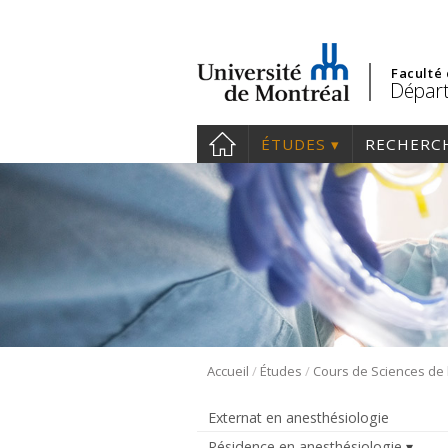
Faculté
Départ
ÉTUDES
RECHERC
/
/
Accueil
Études
Externat en anesthésiologie
Résidence en anesthésiologie