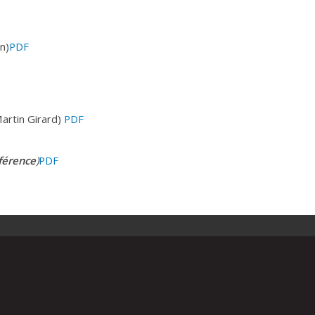
n)
PDF
Martin Girard)
PDF
férence
)
PDF