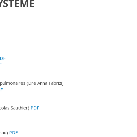
SYSTÈME
DF
F
pulmonaires (Dre Anna Fabrizi)
F
colas Sauthier)
PDF
neau)
PDF