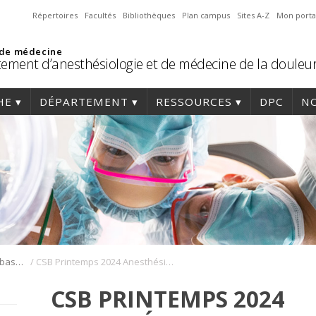
Répertoires
Facultés
Bibliothèques
Plan campus
Sites A-Z
Mon porta
 de médecine
ement d’anesthésiologie et de médecine de la douleu
HE
DÉPARTEMENT
RESSOURCES
DPC
NO
/
Cours de Sciences de base (CSB)
CSB Printemps 2024 Anesthésiologie et système respiratoire
CSB PRINTEMPS 2024