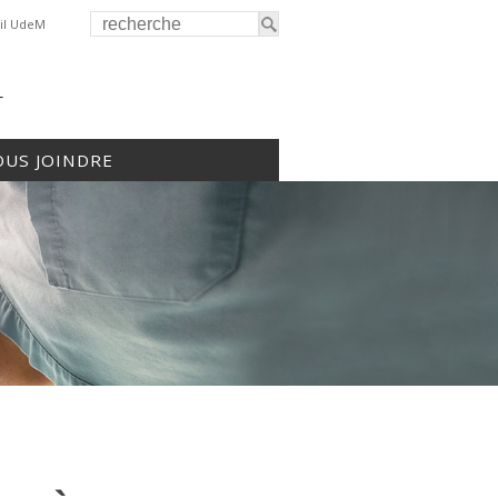
il UdeM
r
US JOINDRE