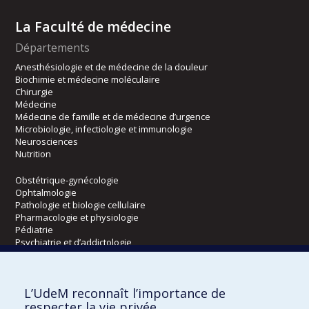
La Faculté de médecine
Départements
Anesthésiologie et de médecine de la douleur
Biochimie et médecine moléculaire
Chirurgie
Médecine
Médecine de famille et de médecine d’urgence
Microbiologie, infectiologie et immunologie
Neurosciences
Nutrition
Obstétrique-gynécologie
Ophtalmologie
Pathologie et biologie cellulaire
Pharmacologie et physiologie
Pédiatrie
Psychiatrie et d’addictologie
Radiologie, radio-oncologie et médecine nucléaire
L’UdeM reconnaît l’importance de
Écoles
respecter la vie privée