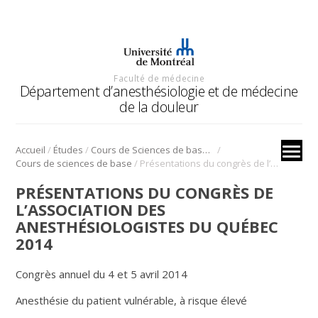
Faculté de médecine
Département d’anesthésiologie et de médecine
de la douleur
/
/
/
Accueil
Études
Cours de Sciences de base (CSB)
/
Cours de sciences de base
Présentations du congrès de l’Association des anesthésiologistes du Québec 2014
PRÉSENTATIONS DU CONGRÈS DE
L’ASSOCIATION DES
ANESTHÉSIOLOGISTES DU QUÉBEC
2014
Congrès annuel du 4 et 5 avril 2014
Anesthésie du patient vulnérable, à risque élevé