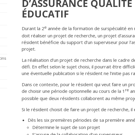
D’ASSURANCE QUALITÉ
ÉDUCATIF
e
Durant la 2
année de la formation de surspécialité en 
doit réaliser un projet de recherche, un projet d’assura
résident bénéficie du support d’un superviseur pour l’as
projet.
cins
La réalisation d’un projet de recherche dans le cadre de
défi. En effet selon le sujet choisi, il pourrait être diff
une éventuelle publication si le résident ne l’initie pas 
Dans ce contexte, pour le résident qui veut faire un proj
re
de choisir une période optionnelle au cours de la 1
an
possible que deux résidents collaborent au même proj
Si le résident choisit de faire un projet de recherche, il
Dès les six premières périodes de sa première année
Détermine le sujet de son projet
S’assure de la collaboration d’un superviseur