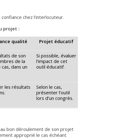
confiance chez l’interlocuteur.
 projet :
ance qualité
Projet éducatif
ultats de son
Si possible, évaluer
embres de la
l’impact de cet
e cas, dans un
outil éducatif.
er les résultats
Selon le cas,
ns.
présenter l’outil
lors d’un congrès.
 au bon déroulement de son projet
nement approprié le cas échéant