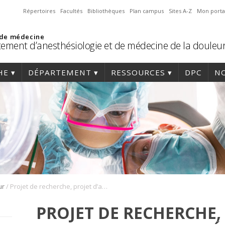
Répertoires
Facultés
Bibliothèques
Plan campus
Sites A-Z
Mon porta
 de médecine
ement d’anesthésiologie et de médecine de la douleu
HE
DÉPARTEMENT
RESSOURCES
DPC
NO
/
ur
Projet de recherche, projet d’assurance qualité ou projet éducatif
PROJET DE RECHERCHE,