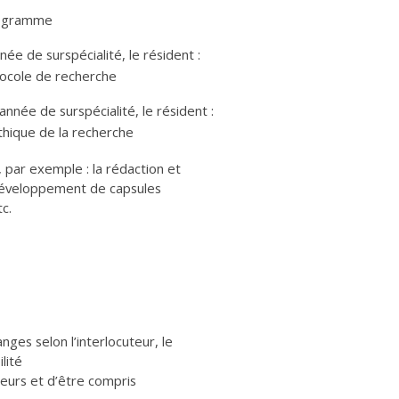
rogramme
e de surspécialité, le résident :
otocole de recherche
nnée de surspécialité, le résident :
thique de la recherche
 par exemple : la rédaction et
le développement de capsules
c.
ges selon l’interlocuteur, le
lité
teurs et d’être compris