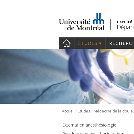
Faculté
Départ
ÉTUDES
RECHERC
/
/
Accueil
Études
Médecine de la doule
Externat en anesthésiologie
Résidence en anesthésiologie