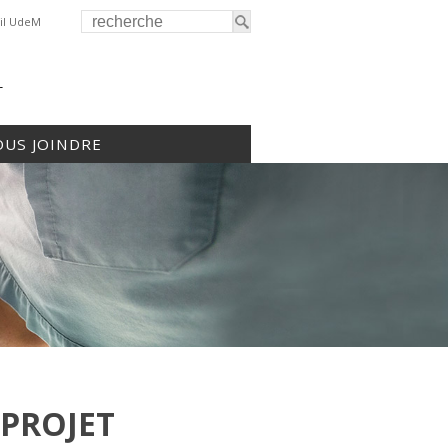
il UdeM
r
US JOINDRE
 PROJET