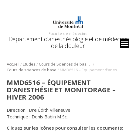
Faculté de médecine
Département d’anesthésiologie et de médecine
de la douleur
/
/
/
Accueil
Études
Cours de Sciences de base (CSB)
/
Cours de sciences de base
MMD6516 – Équipement d’anesthésie et monitorage – Hiver 2006
MMD6516 – ÉQUIPEMENT
D’ANESTHÉSIE ET MONITORAGE –
HIVER 2006
Direction : Dre Édith Villeneuve
Technique : Denis Babin M.Sc.
Cliquez sur les icônes pour consulter les documents: