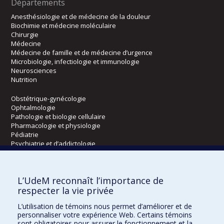
Départements
Anesthésiologie et de médecine de la douleur
Biochimie et médecine moléculaire
Chirurgie
Médecine
Médecine de famille et de médecine d’urgence
Microbiologie, infectiologie et immunologie
Neurosciences
Nutrition
Obstétrique-gynécologie
Ophtalmologie
Pathologie et biologie cellulaire
Pharmacologie et physiologie
Pédiatrie
Psychiatrie et d’addictologie
Radiologie, radio-oncologie et médecine nucléaire
L’UdeM reconnaît l’importance de
Écoles
respecter la vie privée
Kinésiologie et des sciences de l’activité physique
L’utilisation de témoins nous permet d’améliorer et de
Orthophonie et audiologie
personnaliser votre expérience Web. Certains témoins
Réadaptation
sont obligatoires pour assurer le fonctionnement et la