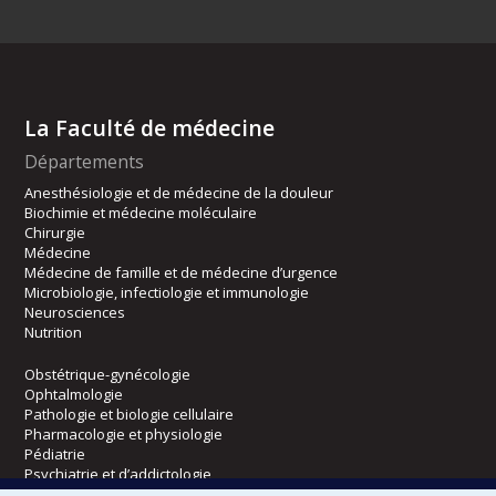
La Faculté de médecine
Départements
Anesthésiologie et de médecine de la douleur
Biochimie et médecine moléculaire
Chirurgie
Médecine
Médecine de famille et de médecine d’urgence
Microbiologie, infectiologie et immunologie
Neurosciences
Nutrition
Obstétrique-gynécologie
Ophtalmologie
Pathologie et biologie cellulaire
Pharmacologie et physiologie
Pédiatrie
Psychiatrie et d’addictologie
Radiologie, radio-oncologie et médecine nucléaire