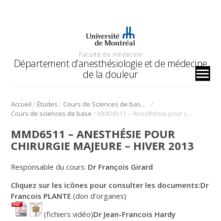
Faculté de médecine
Département d’anesthésiologie et de médecine
de la douleur
/
/
/
Accueil
Études
Cours de Sciences de base (CSB)
/
Cours de sciences de base
MMD6511 – Anesthésie pour chirurgie majeure – Hiver 2013
MMD6511 – ANESTHÉSIE POUR
CHIRURGIE MAJEURE – HIVER 2013
Responsable du cours:
Dr François Girard
Cliquez sur les icônes pour consulter les documents:
Dr
Francois PLANTE
(don d’organes)
(fichiers vidéo)
Dr Jean-Francois Hardy