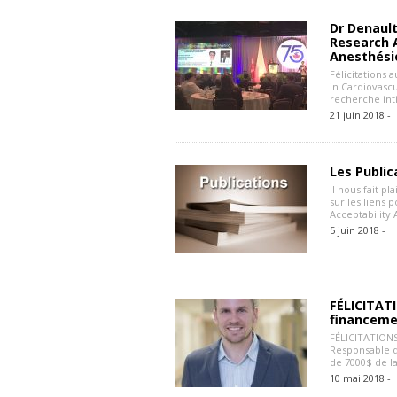
Dr Denault
Research 
Anesthési
Félicitations
in Cardiovasc
recherche inti
21 juin 2018 -
Les Public
Il nous fait p
sur les liens 
Acceptability
5 juin 2018 -
FÉLICITATI
financeme
FÉLICITATIONS
Responsable d
de 7000$ de la
10 mai 2018 -