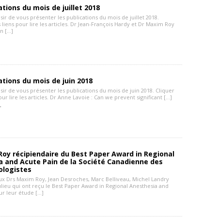
ations du mois de juillet 2018
aisir de vous présenter les publications du mois de juillet 2018.
s liens pour lire les articles. Dr Jean-François Hardy et Dr Maxim Roy
n […]
ations du mois de juin 2018
laisir de vous présenter les publications du mois de juin 2018. Cliquer
pour lire les articles. Dr Anne Lavoie : Can we prevent significant […]
 -
oy récipiendaire du Best Paper Award in Regional
a and Acute Pain de la Société Canadienne des
ologistes
 aux Drs Maxim Roy, Jean Desroches, Marc Belliveau, Michel Landry
ulieu qui ont reçu le Best Paper Award in Regional Anesthesia and
ur leur étude […]