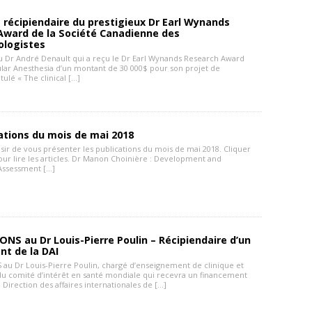
 récipiendaire du prestigieux Dr Earl Wynands
Award de la Société Canadienne des
ologistes
 au Dr André Denault qui a reçu le Dr Earl Wynands Research Award
ular Anesthesia d’un montant de 30 000$ pour son projet de
tulé « The clinical […]
ations du mois de mai 2018
laisir de vous présenter les publications du mois de mai 2018. Cliquer
pour lire les articles. Dr Manon Choinière : Development and
 Assessment […]
ONS au Dr Louis-Pierre Poulin – Récipiendaire d’un
nt de la DAI
 au Dr Louis-Pierre Poulin, chargé d’enseignement de clinique et
u comité d’intérêt en santé mondiale qui recevra un financement
 Direction des affaires internationales de […]