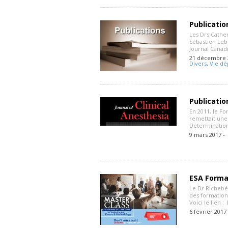
Publicatio
Les Drs Cathe
Sébastien Leb
Journal Canadi
21 décembre 
Divers
,
Vie dé
Publicatio
En 2011, le F
remettait une 
Déterminatio
9 mars 2017 -
ESA Forma
Le Dr Richebé
des formation
Voici le lien :
6 février 2017