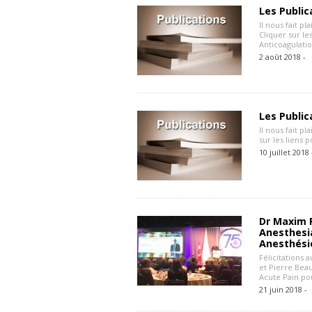
Les Public
Il nous fait pl
Cliquer sur le
Anticoagulatio
2 août 2018 -
Les Public
Il nous fait p
sur les liens 
10 juillet 2018
Dr Maxim R
Anesthesi
Anesthési
Félicitations
et Pierre Bea
Acute Pain po
21 juin 2018 -