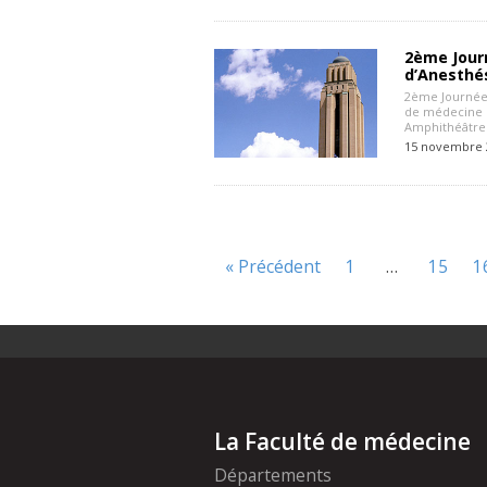
2ème Jour
d’Anesthé
2ème Journée 
de médecine d
Amphithéâtre 
15 novembre 
« Précédent
1
…
15
1
La Faculté de médecine
Départements