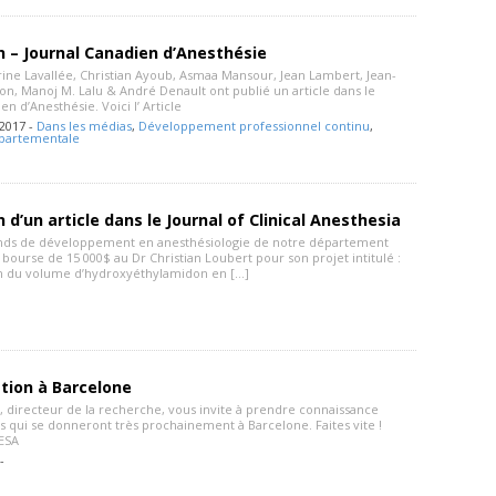
n – Journal Canadien d’Anesthésie
rine Lavallée, Christian Ayoub, Asmaa Mansour, Jean Lambert, Jean-
on, Manoj M. Lalu & André Denault ont publié un article dans le
en d’Anesthésie. Voici l’ Article
2017 -
Dans les médias
,
Développement professionnel continu
,
partementale
n d’un article dans le Journal of Clinical Anesthesia
onds de développement en anesthésiologie de notre département
bourse de 15 000$ au Dr Christian Loubert pour son projet intitulé :
n du volume d’hydroxyéthylamidon en […]
tion à Barcelone
, directeur de la recherche, vous invite à prendre connaissance
s qui se donneront très prochainement à Barcelone. Faites vite !
 ESA
 -