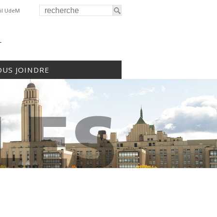
il UdeM
r
US JOINDRE