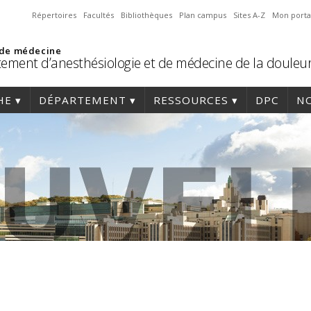
Répertoires
Facultés
Bibliothèques
Plan campus
Sites A-Z
Mon porta
 de médecine
ement d’anesthésiologie et de médecine de la douleu
HE
DÉPARTEMENT
RESSOURCES
DPC
NO