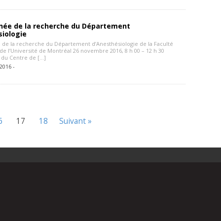
née de la recherche du Département
siologie
de la recherche du Département d’Anesthésiologie de la Faculté
e l’Université de Montréal 26 novembre 2016, 8 h 00 – 12 h 30
du Centre de […]
2016 -
6
17
18
Suivant »