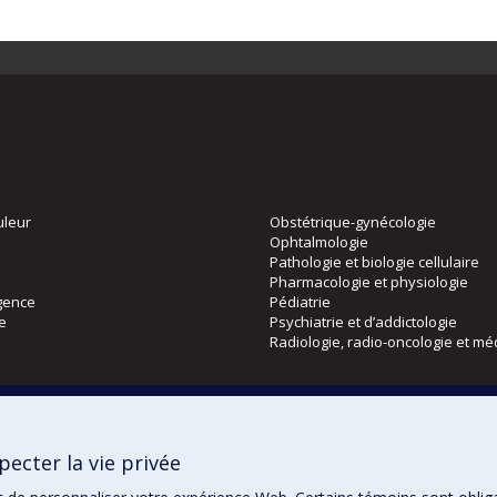
uleur
Obstétrique-gynécologie
Ophtalmologie
Pathologie et biologie cellulaire
Pharmacologie et physiologie
gence
Pédiatrie
ie
Psychiatrie et d’addictologie
Radiologie, radio-oncologie et mé
Directions
 physique
DPC
ecter la vie privée
CPASS
Éthique clinique