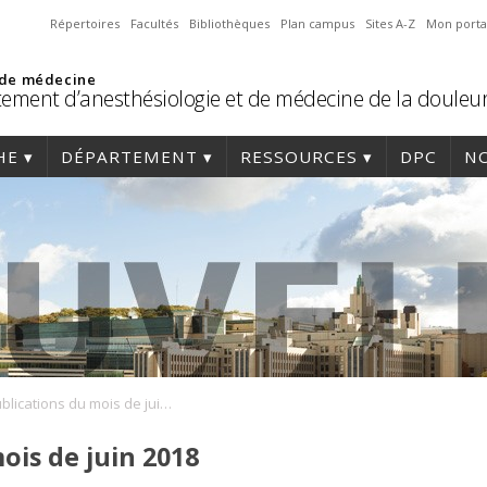
Répertoires
Facultés
Bibliothèques
Plan campus
Sites A-Z
Mon porta
 de médecine
ement d’anesthésiologie et de médecine de la douleu
HE
DÉPARTEMENT
RESSOURCES
DPC
NO
Les Publications du mois de juin 2018
ois de juin 2018