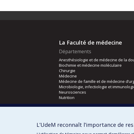
La Faculté de médecine
Départements
Anesthésiologie et de médecine de la do
Biochimie et médecine moléculaire
Chirurgie
Médecine
Médecine de famille et de médecine d’ur
Microbiologie, infectiologie et immunolog
Neurosciences
Nutrition
Écoles
Kinésiologie et des sciences de l’activité
L’UdeM reconnaît l’importance de resp
Orthophonie et audiologie
Réadaptation