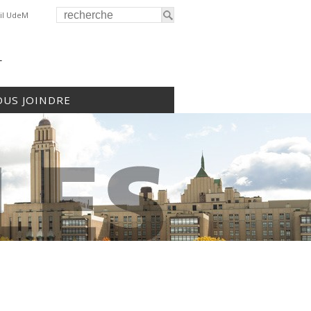
il UdeM
r
US JOINDRE