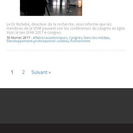
Le Dr Richebé, directeur de la recherche, vous informe que les
membres de la SFAR peuvent voir les conférences du congrès en ligne.
Voici le lien SFAR 2017 e-congres
10 février 2017 -
Affaires académiques
,
Congrès
,
Dans les médias
,
Développement professionnel continu
,
Événements
1
2
Suivant »