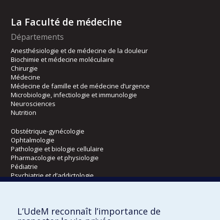
La Faculté de médecine
Départements
Anesthésiologie et de médecine de la douleur
Biochimie et médecine moléculaire
Chirurgie
Médecine
Médecine de famille et de médecine d’urgence
Microbiologie, infectiologie et immunologie
Neurosciences
Nutrition
Obstétrique-gynécologie
Ophtalmologie
Pathologie et biologie cellulaire
Pharmacologie et physiologie
Pédiatrie
Psychiatrie et d’addictologie
Radiologie, radio-oncologie et médecine nucléaire
L’UdeM reconnaît l’importance de
Écoles