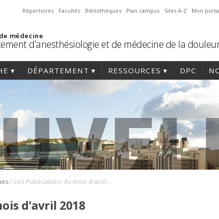
Répertoires
Facultés
Bibliothèques
Plan campus
Sites A-Z
Mon porta
 de médecine
ement d’anesthésiologie et de médecine de la douleu
HE
DÉPARTEMENT
RESSOURCES
DPC
NO
/
ues
Les Publications du mois d’avril 2018
ois d’avril 2018