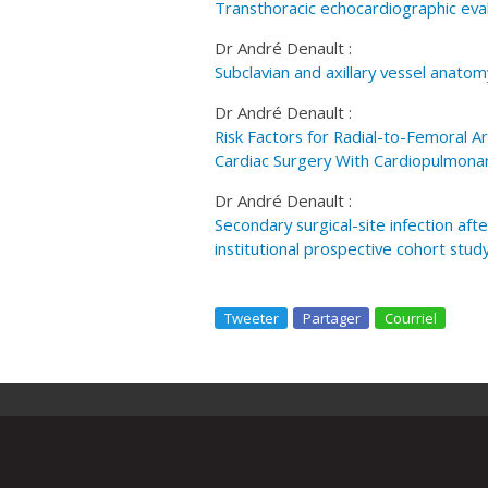
Transthoracic echocardiographic eval
Dr André Denault :
Subclavian and axillary vessel anatom
Dr André Denault :
Risk Factors for Radial-to-Femoral A
Cardiac Surgery With Cardiopulmona
Dr André Denault :
Secondary surgical-site infection afte
institutional prospective cohort study
Tweeter
Partager
Courriel