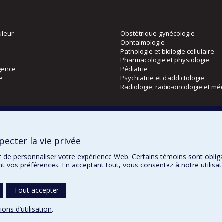
uleur
Obstétrique-gynécologie
Ophtalmologie
Pathologie et biologie cellulaire
Pharmacologie et physiologie
gence
Pédiatrie
ie
Psychiatrie et d’addictologie
Radiologie, radio-oncologie et mé
Directions
 physique
DPC
ecter la vie privée
CPASS
Éthique clinique
t de personnaliser votre expérience Web. Certains témoins sont oblig
ent vos préférences. En acceptant tout, vous consentez à notre utili
Tout accepter
Confidentialité
Co
ions d’utilisation
.