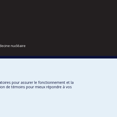
decine nucléaire
atoires pour assurer le fonctionnement et la
sation de témoins pour mieux répondre à vos
nditions d’utilisation
Paramètres des témoins