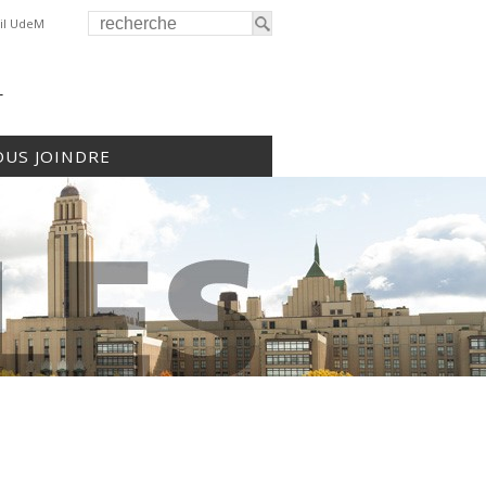
il UdeM
r
US JOINDRE