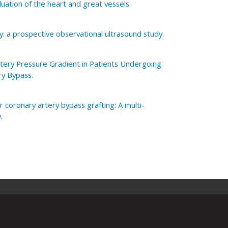
uation of the heart and great vessels.
y: a prospective observational ultrasound study.
rtery Pressure Gradient in Patients Undergoing
ry Bypass.
r coronary artery bypass grafting: A multi-
.