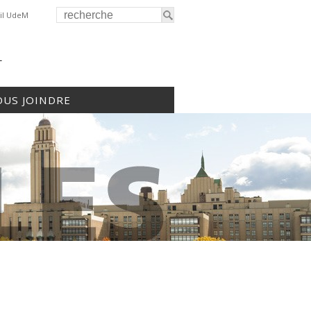
il UdeM
r
US JOINDRE