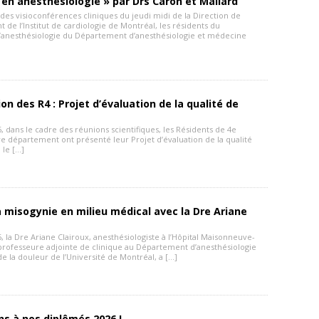
 en anesthésiologie » par Drs Caron et Mallard
des visioconférences cliniques du jeudi midi de la Direction de
 de l’Institut de cardiologie de Montréal, les résidents du
anesthésiologie du Département d’anesthésiologie et médecine
on des R4 : Projet d’évaluation de la qualité de
6, dans le cadre des réunions scientifiques, les Résidents de 4e
e département ont présenté leur Projet d’évaluation de la qualité
i le […]
a misogynie en milieu médical avec la Dre Ariane
6, la Dre Ariane Clairoux, anesthésiologiste à l’Hôpital Maisonneuve-
rofesseure adjointe de clinique au Département d’anesthésiologie
 la douleur de l’Université de Montréal, a […]
ons à nos diplômés 2026 !