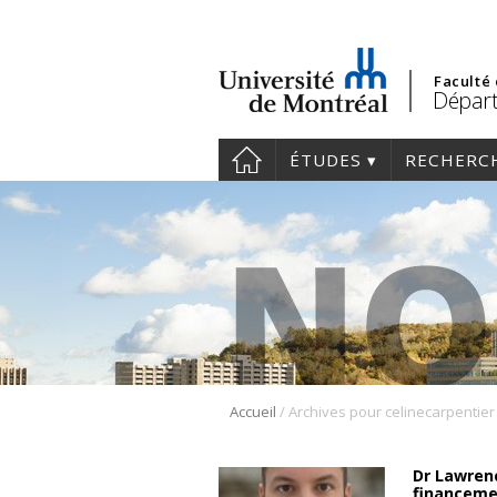
Faculté
Départ
ÉTUDES
RECHERC
/
Accueil
Archives pour celinecarpentier
Dr Lawrenc
financeme