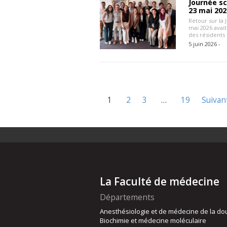
Journée sc
23 mai 202
Retour sur la
mai 2026 avai
des résidents
5 juin 2026 -
1
2
3
…
19
Suivan
La Faculté de médecine
Départements
Anesthésiologie et de médecine de la do
Biochimie et médecine moléculaire