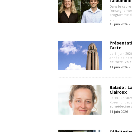
l’albumine
Dans le cadre 
l’enseignement
programme d’
[…]
15 juin 2026 -
Présentati
l’acte
Le 11 juin 202
année de notr
de l’acte. Voic
11 juin 2026 -
Balado : L
Clairoux
Le 10 juin 202
Rosemont et p
et médecine de
11 juin 2026 -
Félicitati