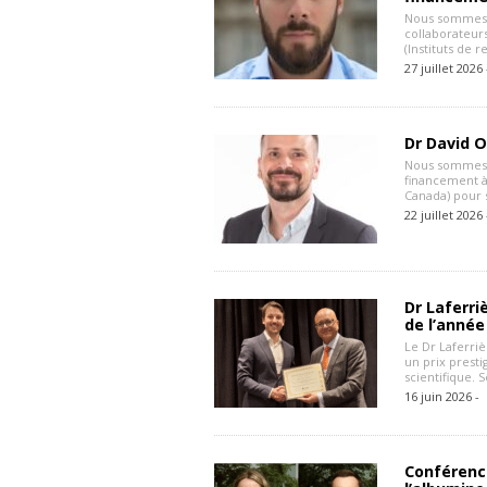
Nous sommes 
collaborateur
(Instituts de 
27 juillet 2026
Dr David 
Nous sommes 
financement à
Canada) pour 
22 juillet 2026
Dr Laferriè
de l’année
Le Dr Laferriè
un prix presti
scientifique. 
16 juin 2026 -
Conférence