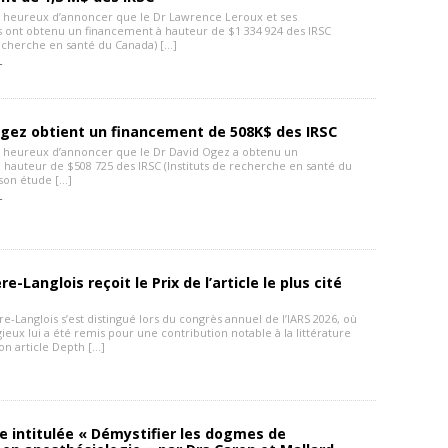
heureux d’annoncer que le Dr Lawrence Leroux et ses
s ont obtenu un financement à hauteur de $1 334 924 des IRSC
recherche en santé du Canada) […]
 -
Ogez obtient un financement de 508K$ des IRSC
heureux d’annoncer que le Dr David Ogez a obtenu un
 hauteur de $508 725 des IRSC (Instituts de recherche en santé du
son étude […]
 -
re-Langlois reçoit le Prix de l’article le plus cité
re-Langlois s’est distingué lors du congrès annuel de l’IARS 2026, où
gieux lui a été remis pour une contribution notable à la littérature
Son article Depth […]
 intitulée « Démystifier les dogmes de