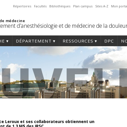
Répertoires
Facultés
Bibliothèques
Plan campus
Sites A-Z
Mon porta
 de médecine
ement d’anesthésiologie et de médecine de la douleu
HE
DÉPARTEMENT
RESSOURCES
DPC
NO
e Leroux et ses collaborateurs obtiennent un
nt de 1,3 M$ des IRSC