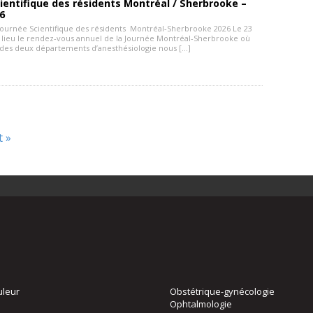
ientifique des résidents Montréal / Sherbrooke –
6
 Journée Scientifique des résidents Montréal-Sherbrooke 2026 Le 23
t lieu le rendez-vous annuel de la Journée Montréal-Sherbrooke où
 des deux départements d’anesthésiologie nous […]
t »
uleur
Obstétrique-gynécologie
Ophtalmologie