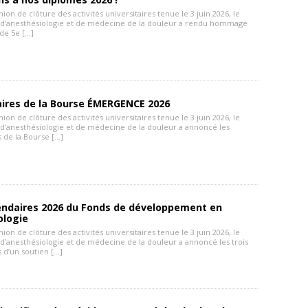
nion de clôture des activités universitaires tenue le 3 juin 2026, le
d’anesthésiologie et de médecine de la douleur a rendu hommage
 de 5e […]
aires de la Bourse ÉMERGENCE 2026
nion de clôture des activités universitaires tenue le 3 juin 2026, le
’anesthésiologie et de médecine de la douleur a annoncé les
 de la Bourse […]
iendaires 2026 du Fonds de développement en
ologie
nion de clôture des activités universitaires tenue le 3 juin 2026, le
’anesthésiologie et de médecine de la douleur a annoncé les trois
 d’un soutien […]