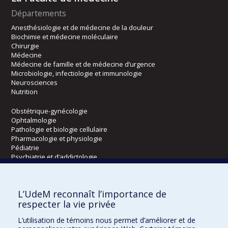
Départements
Anesthésiologie et de médecine de la douleur
Biochimie et médecine moléculaire
Chirurgie
Médecine
Médecine de famille et de médecine d’urgence
Microbiologie, infectiologie et immunologie
Neurosciences
Nutrition
Obstétrique-gynécologie
Ophtalmologie
Pathologie et biologie cellulaire
Pharmacologie et physiologie
Pédiatrie
Psychiatrie et d’addictologie
Radiologie, radio-oncologie et médecine nucléaire
L’UdeM reconnaît l’importance de
Écoles
respecter la vie privée
Kinésiologie et des sciences de l’activité physique
L’utilisation de témoins nous permet d’améliorer et de
Orthophonie et audiologie