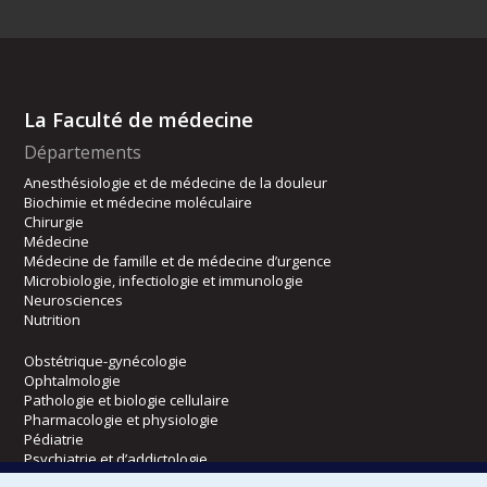
La Faculté de médecine
Départements
Anesthésiologie et de médecine de la douleur
Biochimie et médecine moléculaire
Chirurgie
Médecine
Médecine de famille et de médecine d’urgence
Microbiologie, infectiologie et immunologie
Neurosciences
Nutrition
Obstétrique-gynécologie
Ophtalmologie
Pathologie et biologie cellulaire
Pharmacologie et physiologie
Pédiatrie
Psychiatrie et d’addictologie
Radiologie, radio-oncologie et médecine nucléaire