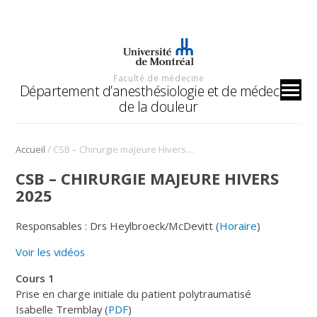
Faculté de médecine
Département d’anesthésiologie et de médecine
de la douleur
/
Accueil
CSB – Chirurgie majeure Hivers 2025
CSB – CHIRURGIE MAJEURE HIVERS
2025
Responsables : Drs Heylbroeck/McDevitt (
Horaire
)
Voir les vidéos
Cours 1
Prise en charge initiale du patient polytraumatisé
Isabelle Tremblay (
PDF
)