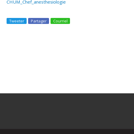
CHUM_Chef_anesthesiologie
Tweeter
Partager
Courriel