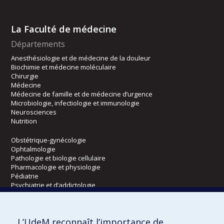
La Faculté de médecine
Départements
Anesthésiologie et de médecine de la douleur
Biochimie et médecine moléculaire
Chirurgie
Médecine
Médecine de famille et de médecine d’urgence
Microbiologie, infectiologie et immunologie
Neurosciences
Nutrition
Obstétrique-gynécologie
Ophtalmologie
Pathologie et biologie cellulaire
Pharmacologie et physiologie
Pédiatrie
Psychiatrie et d’addictologie
Radiologie, radio-oncologie et médecine nucléaire
L’UdeM reconnaît l’importance de