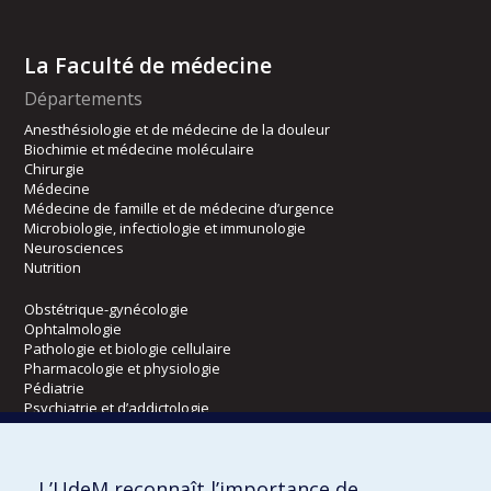
La Faculté de médecine
Départements
Anesthésiologie et de médecine de la douleur
Biochimie et médecine moléculaire
Chirurgie
Médecine
Médecine de famille et de médecine d’urgence
Microbiologie, infectiologie et immunologie
Neurosciences
Nutrition
Obstétrique-gynécologie
Ophtalmologie
Pathologie et biologie cellulaire
Pharmacologie et physiologie
Pédiatrie
Psychiatrie et d’addictologie
Radiologie, radio-oncologie et médecine nucléaire
L’UdeM reconnaît l’importance de