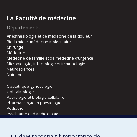
La Faculté de médecine
Départements
Anesthésiologie et de médecine de la douleur
Biochimie et médecine moléculaire
Chirurgie
Médecine
Médecine de famille et de médecine d’urgence
Microbiologie, infectiologie et immunologie
Neurosciences
Nutrition
Obstétrique-gynécologie
Ophtalmologie
Pathologie et biologie cellulaire
Pharmacologie et physiologie
Pédiatrie
Psychiatrie et d’addictologie
Radiologie, radio-oncologie et médecine nucléaire
L’UdeM reconnaît l’importance de