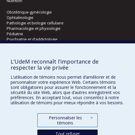
Nutrition
Obstétrique-gynécologie
Ophtalmologie
Pathologie et biologie cellulaire
Pharmacologie et physiologie
Pédiatrie
Psychiatrie et d’addictologie
Radiologie, radio-oncologie et médecine nucléaire
L’UdeM reconnaît l’importance de
Écoles
respecter la vie privée
Kinésiologie et des sciences de l’activité physique
L’utilisation de témoins nous permet d’améliorer et de
Orthophonie et audiologie
personnaliser votre expérience Web. Certains témoins
Réadaptation
sont obligatoires pour assurer le fonctionnement et la
sécurité du site Web, alors que d’autres enregistrent vos
préférences. En acceptant tout, vous consentez à notre
Directions
utilisation de témoins pour mieux répondre à vos besoins.
DPC
CPASS
Personnaliser les
>
Éthique clinique
témoins
Tout refuser