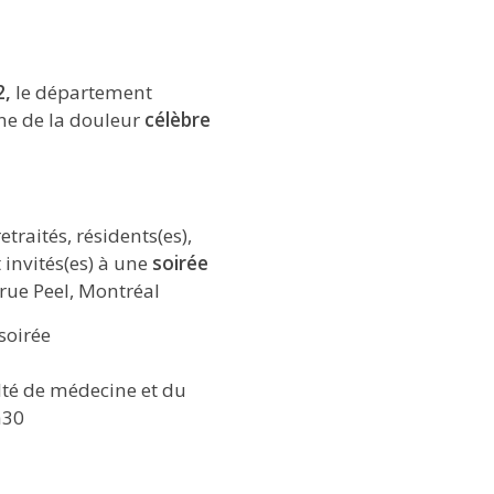
2,
le département
ne de la douleur
célèbre
raités, résidents(es),
 invités(es) à une
soirée
 rue Peel, Montréal
soirée
lté de médecine et du
h30