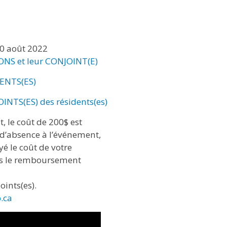
20 août 2022
RONS et leur CONJOINT(E)
DENTS(ES)
OINTS(ES) des résidents(es)
, le coût de 200$ est
s d’absence à l’événement,
yé le coût de votre
s le remboursement
oints(es).
.ca