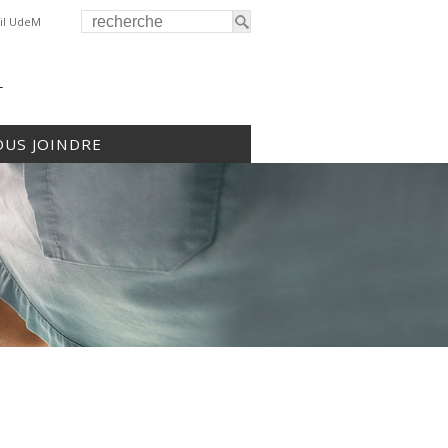
il UdeM
r
US JOINDRE