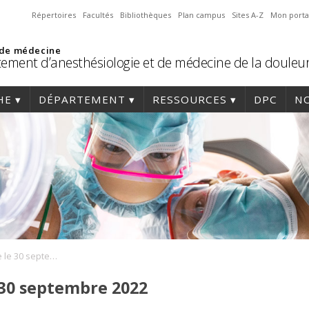
Répertoires
Facultés
Bibliothèques
Plan campus
Sites A-Z
Mon porta
 de médecine
ement d’anesthésiologie et de médecine de la douleu
HE
DÉPARTEMENT
RESSOURCES
DPC
NO
Soirée Gala du 50e le 30 septembre 2022
 30 septembre 2022