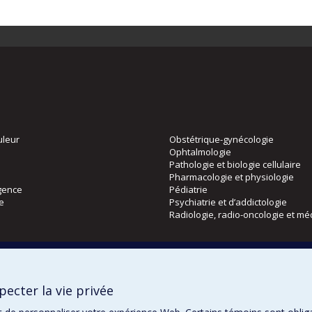
uleur
Obstétrique-gynécologie
Ophtalmologie
Pathologie et biologie cellulaire
Pharmacologie et physiologie
gence
Pédiatrie
ie
Psychiatrie et d’addictologie
Radiologie, radio-oncologie et mé
Directions
 physique
DPC
ecter la vie privée
CPASS
Éthique clinique