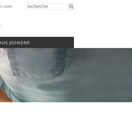
il UdeM
r
US JOINDRE