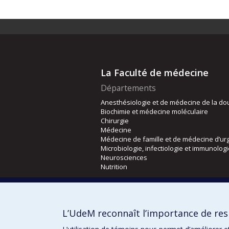
La Faculté de médecine
Départements
Anesthésiologie et de médecine de la do
Biochimie et médecine moléculaire
Chirurgie
Médecine
Médecine de famille et de médecine d’ur
Microbiologie, infectiologie et immunolog
Neurosciences
Nutrition
Écoles
Kinésiologie et des sciences de l’activité
L’UdeM reconnaît l’importance de resp
Orthophonie et audiologie
Réadaptation