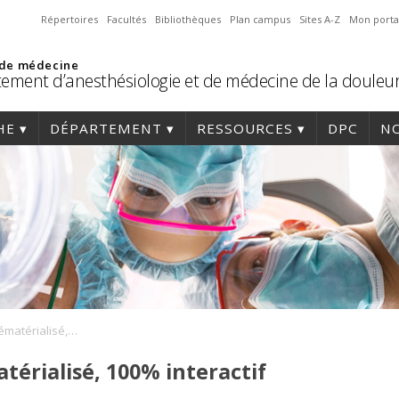
Répertoires
Facultés
Bibliothèques
Plan campus
Sites A-Z
Mon porta
 de médecine
ement d’anesthésiologie et de médecine de la douleu
HE
DÉPARTEMENT
RESSOURCES
DPC
NO
SFAR 2017, 100% dématérialisé, 100% interactif
térialisé, 100% interactif