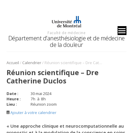
Faculté de médecine
Département d’anesthésiologie et de médecine
de la douleur
/
/
Accueil
Calendrier
Réunion scientifique – Dre Catherine Duclos
Réunion scientifique – Dre
Catherine Duclos
Date :
30 mai 2024
Heure :
7
h
à
8
h
Lieu :
Réunion zoom
Ajouter à votre calendrier
« Une approche clinique et neurocomputationnelle au
pronostic et à la modulation de la conscience en soins