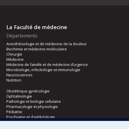
La Faculté de médecine
Départements
Anesthésiologie et de médecine de la douleur
Biochimie et médecine moléculaire
Chirurgie
Médecine
Médecine de famille et de médecine d’urgence
Microbiologie, infectiologie et immunologie
Neurosciences
Nutrition
Obstétrique-gynécologie
Ophtalmologie
Pathologie et biologie cellulaire
Pharmacologie et physiologie
Pédiatrie
Psychiatrie et d’addictologie
Radiologie, radio-oncologie et médecine nucléaire