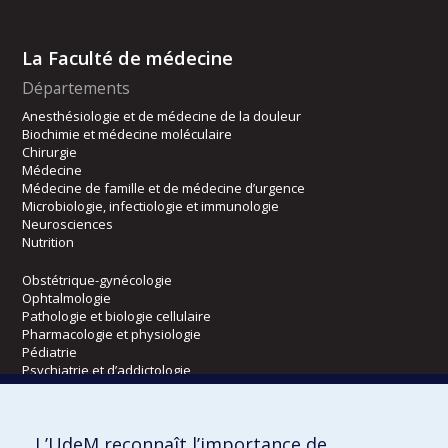
La Faculté de médecine
Départements
Anesthésiologie et de médecine de la douleur
Biochimie et médecine moléculaire
Chirurgie
Médecine
Médecine de famille et de médecine d’urgence
Microbiologie, infectiologie et immunologie
Neurosciences
Nutrition
Obstétrique-gynécologie
Ophtalmologie
Pathologie et biologie cellulaire
Pharmacologie et physiologie
Pédiatrie
Psychiatrie et d’addictologie
Radiologie, radio-oncologie et médecine nucléaire
L’UdeM reconnaît l’importance de