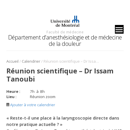
Faculté de médecine
Département d’anesthésiologie et de médecine
de la douleur
/
/
Accueil
Calendrier
Réunion scientifique – Dr Issam Tanoubi
Réunion scientifique – Dr Issam
Tanoubi
Heure :
7
h
à
8
h
Lieu :
Réunion zoom
Ajouter à votre calendrier
« Reste-t-il une place à la laryngoscopie directe dans
notre pratique actuelle ? »