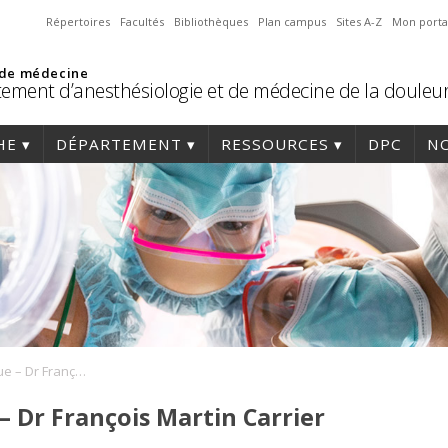
Répertoires
Facultés
Bibliothèques
Plan campus
Sites A-Z
Mon porta
 de médecine
ement d’anesthésiologie et de médecine de la douleu
HE
DÉPARTEMENT
RESSOURCES
DPC
NO
Réunion scientifique – Dr François Martin Carrier
– Dr François Martin Carrier