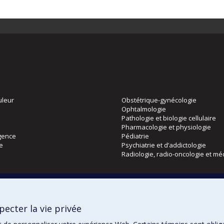
uleur
Obstétrique-gynécologie
Ophtalmologie
Pathologie et biologie cellulaire
Pharmacologie et physiologie
gence
Pédiatrie
ie
Psychiatrie et d’addictologie
Radiologie, radio-oncologie et mé
Directions
 physique
DPC
ecter la vie privée
CPASS
Éthique clinique