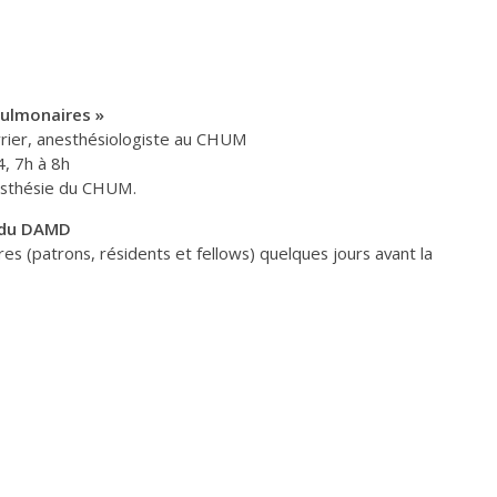
pulmonaires »
rrier, anesthésiologiste au CHUM
4, 7h à 8h
esthésie du CHUM.
 du DAMD
 (patrons, résidents et fellows) quelques jours avant la