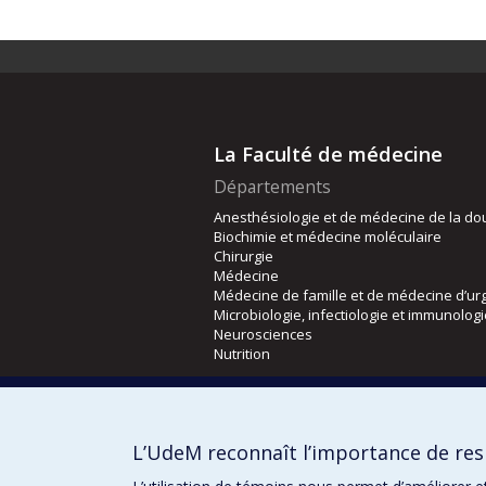
La Faculté de médecine
Départements
Anesthésiologie et de médecine de la do
Biochimie et médecine moléculaire
Chirurgie
Médecine
Médecine de famille et de médecine d’ur
Microbiologie, infectiologie et immunolog
Neurosciences
Nutrition
Écoles
Kinésiologie et des sciences de l’activité
L’UdeM reconnaît l’importance de resp
Orthophonie et audiologie
Réadaptation