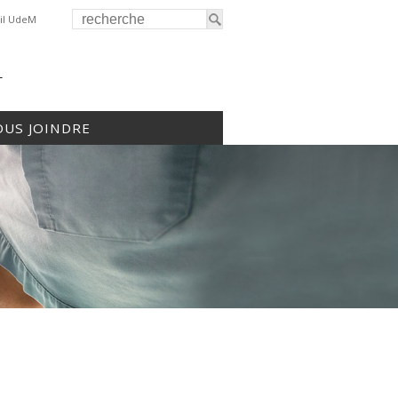
il UdeM
r
US JOINDRE