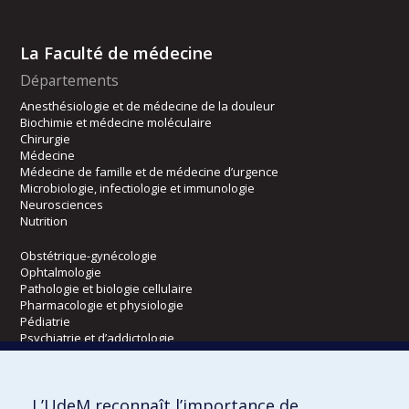
La Faculté de médecine
Départements
Anesthésiologie et de médecine de la douleur
Biochimie et médecine moléculaire
Chirurgie
Médecine
Médecine de famille et de médecine d’urgence
Microbiologie, infectiologie et immunologie
Neurosciences
Nutrition
Obstétrique-gynécologie
Ophtalmologie
Pathologie et biologie cellulaire
Pharmacologie et physiologie
Pédiatrie
Psychiatrie et d’addictologie
Radiologie, radio-oncologie et médecine nucléaire
L’UdeM reconnaît l’importance de