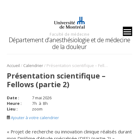
Faculté de médecine
Département d’anesthésiologie et de médecine
de la douleur
/
/
Accueil
Calendrier
Présentation scientifique – Fellows (partie 2)
Présentation scientifique –
Fellows (partie 2)
Date :
7 mai 2026
Heure :
7
h
à
8
h
Lieu :
zoom
Ajouter à votre calendrier
« Projet de recherche ou innovation clinique réalisés durant
mon Diplôme d’étude spécialisée (DES) (partie 2) »