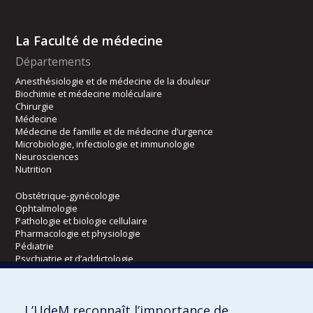
La Faculté de médecine
Départements
Anesthésiologie et de médecine de la douleur
Biochimie et médecine moléculaire
Chirurgie
Médecine
Médecine de famille et de médecine d’urgence
Microbiologie, infectiologie et immunologie
Neurosciences
Nutrition
Obstétrique-gynécologie
Ophtalmologie
Pathologie et biologie cellulaire
Pharmacologie et physiologie
Pédiatrie
Psychiatrie et d’addictologie
Radiologie, radio-oncologie et médecine nucléaire
L’UdeM reconnaît l’importance de