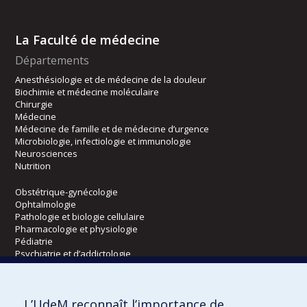
La Faculté de médecine
Départements
Anesthésiologie et de médecine de la douleur
Biochimie et médecine moléculaire
Chirurgie
Médecine
Médecine de famille et de médecine d’urgence
Microbiologie, infectiologie et immunologie
Neurosciences
Nutrition
Obstétrique-gynécologie
Ophtalmologie
Pathologie et biologie cellulaire
Pharmacologie et physiologie
Pédiatrie
Psychiatrie et d’addictologie
Radiologie, radio-oncologie et médecine nucléaire
L’UdeM reconnaît l’importance de