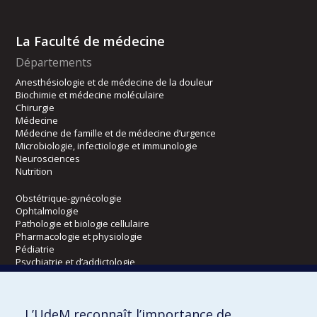
La Faculté de médecine
Départements
Anesthésiologie et de médecine de la douleur
Biochimie et médecine moléculaire
Chirurgie
Médecine
Médecine de famille et de médecine d’urgence
Microbiologie, infectiologie et immunologie
Neurosciences
Nutrition
Obstétrique-gynécologie
Ophtalmologie
Pathologie et biologie cellulaire
Pharmacologie et physiologie
Pédiatrie
Psychiatrie et d’addictologie
Radiologie, radio-oncologie et médecine nucléaire
L’UdeM reconnaît l’importance de