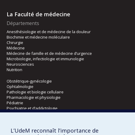
La Faculté de médecine
Départements
Anesthésiologie et de médecine de la douleur
Biochimie et médecine moléculaire
Chirurgie
Médecine
Médecine de famille et de médecine d’urgence
Microbiologie, infectiologie et immunologie
Neurosciences
Nutrition
Obstétrique-gynécologie
Ophtalmologie
Pathologie et biologie cellulaire
Pharmacologie et physiologie
Pédiatrie
Psychiatrie et d’addictologie
Radiologie, radio-oncologie et médecine nucléaire
L’UdeM reconnaît l’importance de
Écoles