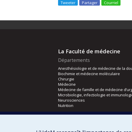
Tweeter
Partager
Courriel
La Faculté de médecine
Départements
Anesthésiologie et de médecine de la do
Biochimie et médecine moléculaire
Chirurgie
Médecine
Médecine de famille et de médecine d’ur
Microbiologie, infectiologie et immunolog
Neurosciences
Nutrition
Écoles
Kinésiologie et des sciences de l’activité