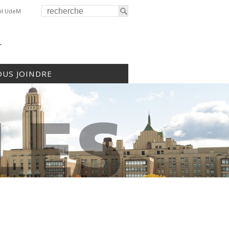
il UdeM
r
US JOINDRE