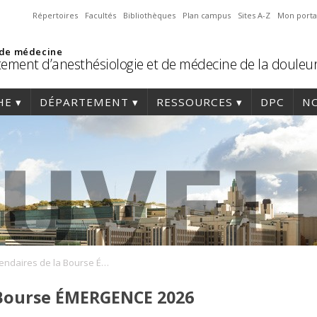
Répertoires
Facultés
Bibliothèques
Plan campus
Sites A-Z
Mon porta
 de médecine
ement d’anesthésiologie et de médecine de la douleu
HE
DÉPARTEMENT
RESSOURCES
DPC
NO
Récipiendaires de la Bourse ÉMERGENCE 2026
 Bourse ÉMERGENCE 2026