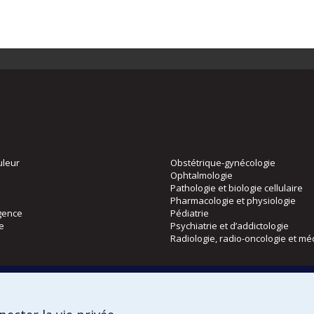
uleur
Obstétrique-gynécologie
Ophtalmologie
Pathologie et biologie cellulaire
Pharmacologie et physiologie
gence
Pédiatrie
ie
Psychiatrie et d’addictologie
Radiologie, radio-oncologie et mé
Directions
 physique
DPC