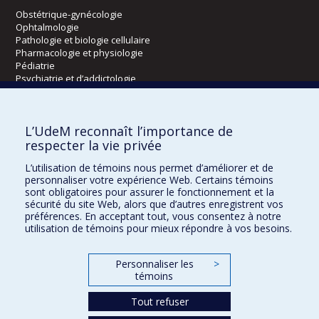
Obstétrique-gynécologie
Ophtalmologie
Pathologie et biologie cellulaire
Pharmacologie et physiologie
Pédiatrie
Psychiatrie et d’addictologie
Radiologie, radio-oncologie et médecine nucléaire
L’UdeM reconnaît l’importance de
Écoles
respecter la vie privée
Kinésiologie et des sciences de l’activité physique
L’utilisation de témoins nous permet d’améliorer et de
Orthophonie et audiologie
personnaliser votre expérience Web. Certains témoins
Réadaptation
sont obligatoires pour assurer le fonctionnement et la
sécurité du site Web, alors que d’autres enregistrent vos
préférences. En acceptant tout, vous consentez à notre
Directions
utilisation de témoins pour mieux répondre à vos besoins.
DPC
CPASS
Personnaliser les
>
Éthique clinique
témoins
Tout refuser