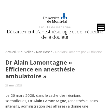
Faculté de médecine
Département d’anesthésiologie et de médecine
de la douleur
/
/
/
Accueil
Nouvelles
Non classé
Dr Alain Lamontagne « Efficience en anesthésie ambulatoire »
Dr Alain Lamontagne «
Efficience en anesthésie
ambulatoire »
26 mars 2026
Le 26 mars 2026, dans le cadre des réunions
scientifiques,
Dr Alain Lamontagne
, (anesthésie, soins
intensifs, administration des affaires) a donné une