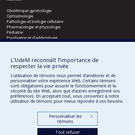
Obstétrique-gynécologie
Ophtalmologie
Pathologie et biologie cellulaire
Pharmacologie et physiologie
Pédiatrie
Psychiatrie et d’addictologie
Radiologie, radio-oncologie et médecine nucléaire
L’UdeM reconnaît l’importance de
Écoles
respecter la vie privée
Kinésiologie et des sciences de l’activité physique
L’utilisation de témoins nous permet d’améliorer et de
Orthophonie et audiologie
personnaliser votre expérience Web. Certains témoins
Réadaptation
sont obligatoires pour assurer le fonctionnement et la
sécurité du site Web, alors que d’autres enregistrent vos
préférences. En acceptant tout, vous consentez à notre
Directions
utilisation de témoins pour mieux répondre à vos besoins.
DPC
CPASS
Personnaliser les
>
Éthique clinique
témoins
Tout refuser