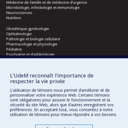
Médecine de famille et de médecine d’urgence
Microbiologie, infectiologie et immunologie
Neurosciences
Nutrition
Obstétrique-gynécologie
Ophtalmologie
Pathologie et biologie cellulaire
Pharmacologie et physiologie
Pédiatrie
Psychiatrie et d’addictologie
Radiologie, radio-oncologie et médecine nucléaire
L’UdeM reconnaît l’importance de
Écoles
respecter la vie privée
Kinésiologie et des sciences de l’activité physique
L’utilisation de témoins nous permet d’améliorer et de
Orthophonie et audiologie
personnaliser votre expérience Web. Certains témoins
Réadaptation
sont obligatoires pour assurer le fonctionnement et la
sécurité du site Web, alors que d’autres enregistrent vos
préférences. En acceptant tout, vous consentez à notre
Directions
utilisation de témoins pour mieux répondre à vos besoins.
DPC
CPASS