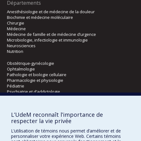
Départements
Anesthésiologie et de médecine de la douleur
Biochimie et médecine moléculaire
Chirurgie
Médecine
Médecine de famille et de médecine d’urgence
Microbiologie, infectiologie et immunologie
Neurosciences
Nutrition
Obstétrique-gynécologie
Ophtalmologie
Pathologie et biologie cellulaire
Pharmacologie et physiologie
Pédiatrie
Psychiatrie et d’addictologie
Radiologie, radio-oncologie et médecine nucléaire
L’UdeM reconnaît l’importance de
Écoles
respecter la vie privée
Kinésiologie et des sciences de l’activité physique
L’utilisation de témoins nous permet d’améliorer et de
Orthophonie et audiologie
personnaliser votre expérience Web. Certains témoins
Réadaptation