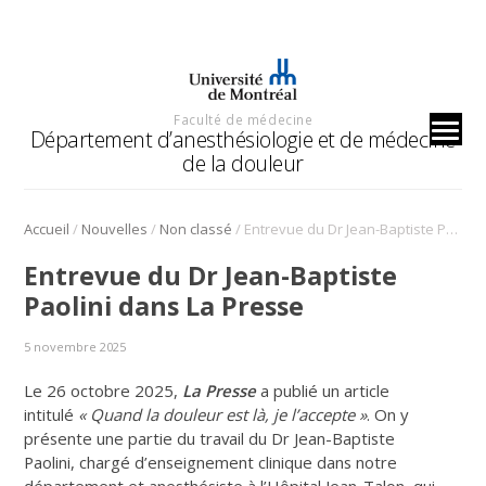
Faculté de médecine
Département d’anesthésiologie et de médecine
de la douleur
/
/
/
Accueil
Nouvelles
Non classé
Entrevue du Dr Jean-Baptiste Paolini dans La Presse
Entrevue du Dr Jean-Baptiste
Paolini dans La Presse
5 novembre 2025
Le 26 octobre 2025,
La Presse
a publié un article
intitulé
« Quand la douleur est là, je l’accepte »
. On y
présente une partie du travail du Dr Jean-Baptiste
Paolini, chargé d’enseignement clinique dans notre
département et anesthésiste à l’Hôpital Jean-Talon, qui