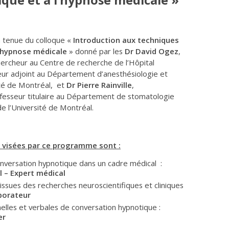
que et à l’hypnose médicale »
la tenue du colloque «
Introduction aux techniques
l’hypnose médicale
» donné par les
Dr David Ogez
,
chercheur au Centre de recherche de l’Hôpital
r adjoint au Département d’anesthésiologie et
ité de Montréal, et
Dr Pierre Rainville
,
fesseur titulaire au Département de stomatologie
e l’Université de Montréal.
 visées par ce programme sont :
 conversation hypnotique dans un cadre médical :
 – Expert médical
ssues des recherches neuroscientifiques et cliniques
aborateur
nelles et verbales de conversation hypnotique :
er