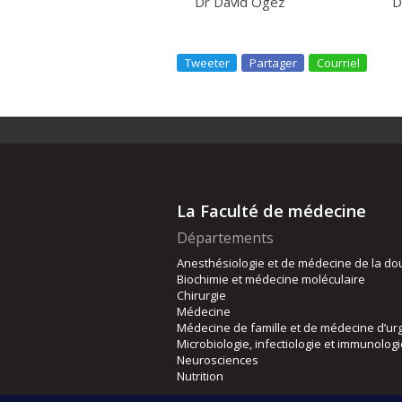
Dr David Ogez Dr Pierr
Tweeter
Partager
Courriel
La Faculté de médecine
Départements
Anesthésiologie et de médecine de la do
Biochimie et médecine moléculaire
Chirurgie
Médecine
Médecine de famille et de médecine d’ur
Microbiologie, infectiologie et immunolog
Neurosciences
Nutrition