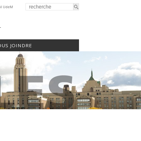
il UdeM
r
US JOINDRE