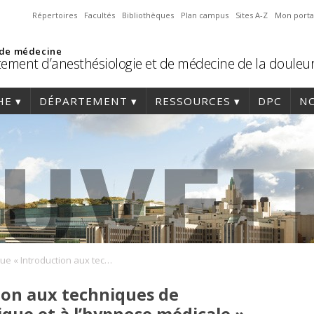
Répertoires
Facultés
Bibliothèques
Plan campus
Sites A-Z
Mon porta
 de médecine
ement d’anesthésiologie et de médecine de la douleu
HE
DÉPARTEMENT
RESSOURCES
DPC
NO
Colloque « Introduction aux techniques de conversation hypnotique et à l’hypnose médicale »
ion aux techniques de