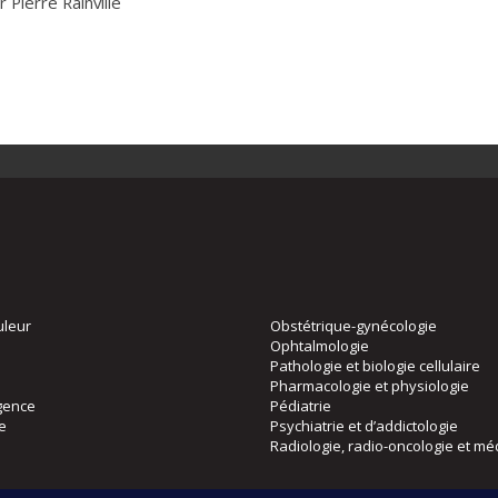
e Rainville
uleur
Obstétrique-gynécologie
Ophtalmologie
Pathologie et biologie cellulaire
Pharmacologie et physiologie
gence
Pédiatrie
ie
Psychiatrie et d’addictologie
Radiologie, radio-oncologie et mé