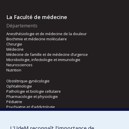
La Faculté de médecine
Départements
Anesthésiologie et de médecine de la douleur
Biochimie et médecine moléculaire
Chirurgie
Médecine
Médecine de famille et de médecine d’urgence
Microbiologie, infectiologie et immunologie
Neurosciences
Nutrition
Obstétrique-gynécologie
Ophtalmologie
Pathologie et biologie cellulaire
Pharmacologie et physiologie
Pédiatrie
Psychiatrie et d’addictologie
Radiologie, radio-oncologie et médecine nucléaire
L’UdeM reconnaît l’importance de