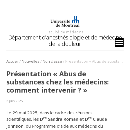
Faculté de médecine
Département d’anesthésiologie et de médecine
de la douleur
/
/
/
Accueil
Nouvelles
Non classé
Présentation « Abus de substances chez les médecins: comment intervenir ? »
Présentation « Abus de
substances chez les médecins:
comment intervenir ? »
2 juin 2025
Le 29 mai 2025, dans le cadre des réunions
re
re
scientifiques, les
D
Sandra Roman
et
D
Claude
Johnson
, du Programme d’aide aux médecins du