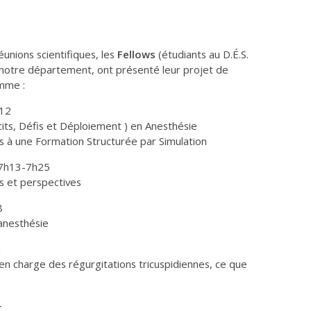
éunions scientifiques, les
Fellows
(étudiants au D.É.S.
 notre département, ont présenté leur projet de
amme :
h12
cits, Défis et Déploiement ) en Anesthésie
ns à une Formation Structurée par Simulation
 7h13-7h25
ns et perspectives
8
anesthésie
1
 en charge des régurgitations tricuspidiennes, ce que
4