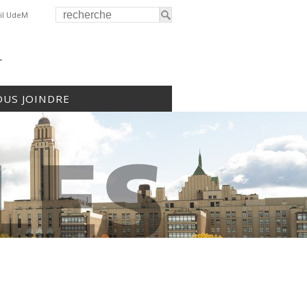
il UdeM
r
US JOINDRE