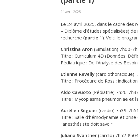
(partie 1)
24 avril 2025
Le 24 avril 2025, dans le cadre des r
– Diplôme d’études spécialisées) de
recherche
(partie 1)
. Voici le progr
Christina Aron
(Simulation) 7h00-7
Titre : Curriculum 4D (Données, Défi
Pédiatrique : De l’Analyse des Besoi
Etienne Revelly
(cardiothoracique)
Titre : Procédure de Ross : indicatio
Aldo Cavuoto
(Pédiatrie) 7h26-7h3
Titre : Mycoplasma pneumoniae et l’
Aurélien Séguier
(cardio) 7h39-7h5
Titre : Salle d’hémodynamie et prise
l’anesthésiste doit savoir
Juliana Svantner
(cardio) 7h52-8h0