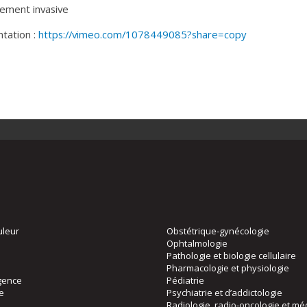
lement invasive
ntation :
https://vimeo.com/1078449085?share=copy
uleur
Obstétrique-gynécologie
Ophtalmologie
Pathologie et biologie cellulaire
Pharmacologie et physiologie
gence
Pédiatrie
ie
Psychiatrie et d’addictologie
Radiologie, radio-oncologie et mé