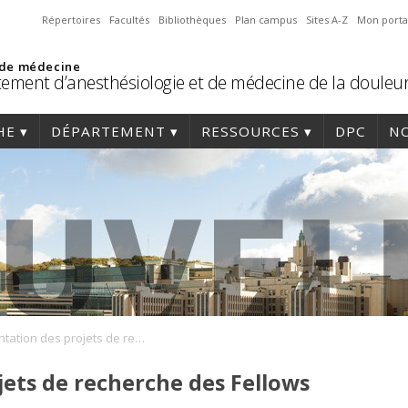
Répertoires
Facultés
Bibliothèques
Plan campus
Sites A-Z
Mon porta
 de médecine
ement d’anesthésiologie et de médecine de la douleu
HE
DÉPARTEMENT
RESSOURCES
DPC
NO
Présentation des projets de recherche des Fellows (partie 1)
jets de recherche des Fellows