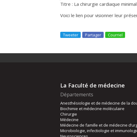
Titre : La chirurgie cardiaque minima
Voici le lien pour visionner leur prése
Tweeter
Partager
Courriel
La Faculté de médecine
Départements
Anesthésiologie et de médecine de la do
Biochimie et médecine moléculaire
Chirurgie
Médecine
Médecine de famille et de médecine d’ur
Microbiologie, infectiologie et immunolog
Neurosciences