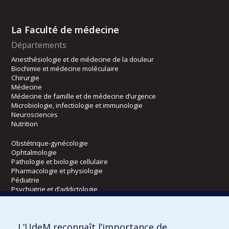
La Faculté de médecine
Départements
Anesthésiologie et de médecine de la douleur
Biochimie et médecine moléculaire
Chirurgie
Médecine
Médecine de famille et de médecine d’urgence
Microbiologie, infectiologie et immunologie
Neurosciences
Nutrition
Obstétrique-gynécologie
Ophtalmologie
Pathologie et biologie cellulaire
Pharmacologie et physiologie
Pédiatrie
Psychiatrie et d’addictologie
Radiologie, radio-oncologie et médecine nucléaire
L’UdeM reconnaît l’importance de