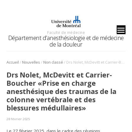
Faculté de médecine
Département d’anesthésiologie et de médecine
de la douleur
/
/
/
Accueil
Nouvelles
Non classé
Drs Nolet, McDevitt et Carrier-Boucher «Prise en charge anesthésique des traumas de la colonne vertébrale et des blessures médullaires»
Drs Nolet, McDevitt et Carrier-
Boucher «Prise en charge
anesthésique des traumas de la
colonne vertébrale et des
blessures médullaires»
28 février 2025
Le 27 février 2025, dans le cadre des réunions