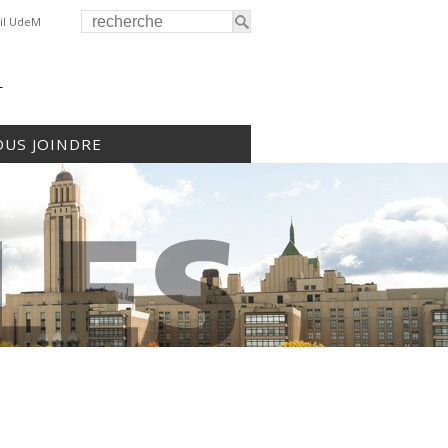
il UdeM
r
US JOINDRE