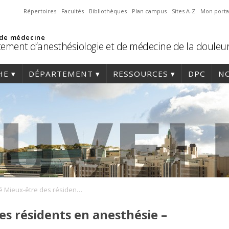
Répertoires
Facultés
Bibliothèques
Plan campus
Sites A-Z
Mon porta
 de médecine
ement d’anesthésiologie et de médecine de la douleu
HE
DÉPARTEMENT
RESSOURCES
DPC
NO
Activité Mieux-être des résidents en anesthésie – Juin 2024
es résidents en anesthésie –