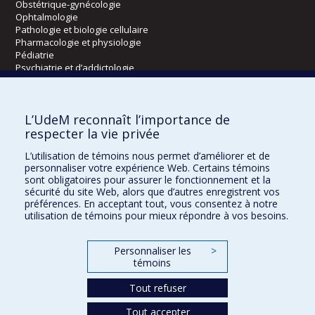
Obstétrique-gynécologie
Ophtalmologie
Pathologie et biologie cellulaire
Pharmacologie et physiologie
Pédiatrie
Psychiatrie et d’addictologie
Radiologie, radio-oncologie et médecine nucléaire
L’UdeM reconnaît l’importance de
Écoles
respecter la vie privée
Kinésiologie et des sciences de l’activité physique
L’utilisation de témoins nous permet d’améliorer et de
Orthophonie et audiologie
personnaliser votre expérience Web. Certains témoins
Réadaptation
sont obligatoires pour assurer le fonctionnement et la
sécurité du site Web, alors que d’autres enregistrent vos
préférences. En acceptant tout, vous consentez à notre
Directions
utilisation de témoins pour mieux répondre à vos besoins.
DPC
CPASS
Personnaliser les
>
Éthique clinique
témoins
Tout refuser
Tout accepter