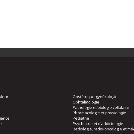
uleur
Obstétrique-gynécologie
Ophtalmologie
Pathologie et biologie cellulaire
Pharmacologie et physiologie
gence
Pédiatrie
ie
Psychiatrie et d’addictologie
Radiologie, radio-oncologie et mé