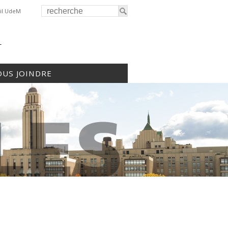
il UdeM
r
US JOINDRE