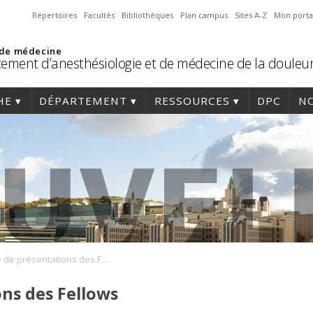
Répertoires
Facultés
Bibliothèques
Plan campus
Sites A-Z
Mon porta
 de médecine
ement d’anesthésiologie et de médecine de la douleu
HE
DÉPARTEMENT
RESSOURCES
DPC
NO
Soirée de présentations des Fellows
ons des Fellows