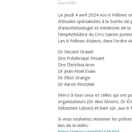
5 avril 2024
Le jeudi 4 avril 2024 nos 6 Fellows o
d’études spécialisées à la Soirée d
d’anesthésiologie et médecine de la d
l’Amphithéâtre du CHU Sainte-Justin
Les 6 Fellows étaient, dans l’ordre d
Dr Vincent Gravel
Dre Frédérique Pesant
Dre Christina Aron
Dr Jean-Noël Evain
Dr Elliot Grange
Dr Aaron Wozolek
Merci à tous ceux et celles qui ont p
organisateurs (Dr Alex Moore, Dr Éri
Sébastien Lebon) et bien sûr, aux 6 
Si vous souhaitez visionner les prése
lien de la vidéo :
https://vimeo.com/931136403